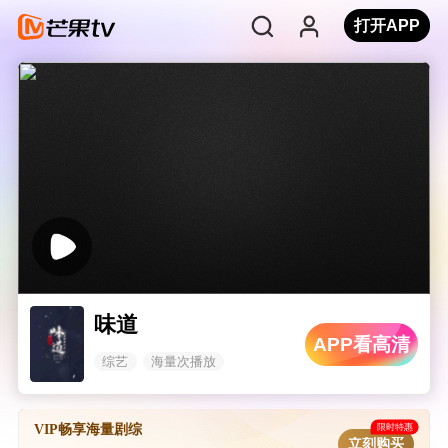
打开APP
味道
APP看高清
综艺
海量次播放
限时特惠
VIP畅享海量剧综
立刻购买