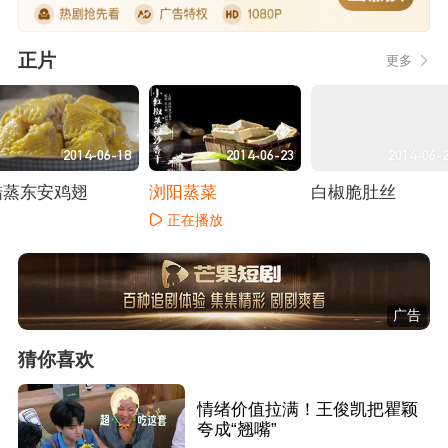
正片
更多
2014-06-18
2014-06-23
2014-06-
醋蒸东安鸡翅
浏阳蒸菜
白椒脆肚丝
正在播放
正在播放
正在播放
广告
猜你喜欢
情绪价值拉满！王俊凯把瞿颖
夸成“翘嘴”