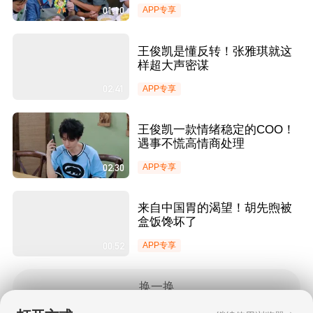
01:10
APP专享
王俊凯是懂反转！张雅琪就这
样超大声密谋
02:41
APP专享
王俊凯一款情绪稳定的COO！
遇事不慌高情商处理
02:30
APP专享
来自中国胃的渴望！胡先煦被
盒饭馋坏了
00:52
APP专享
换一换