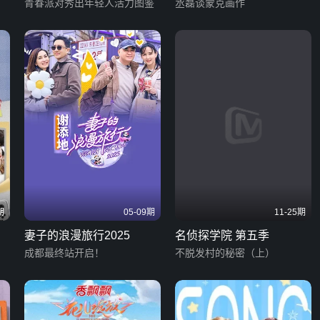
青春派对秀出年轻人活力图鉴
丞磊谈蒙克画作
期
05-09期
11-25期
妻子的浪漫旅行2025
名侦探学院 第五季
成都最终站开启！
不脱发村的秘密（上）