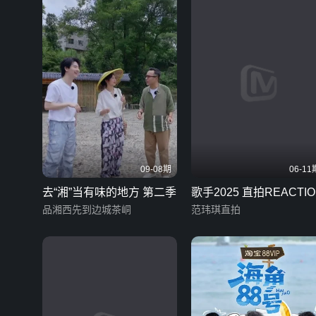
09-08期
06-11
去“湘”当有味的地方 第二季
歌手2025 直拍REACTIO
品湘西先到边城茶峒
范玮琪直拍