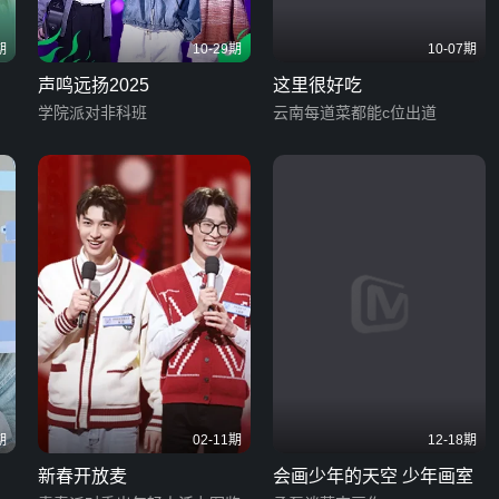
期
10-29期
10-07期
声鸣远扬2025
这里很好吃
学院派对非科班
云南每道菜都能c位出道
期
02-11期
12-18期
g
新春开放麦
会画少年的天空 少年画室