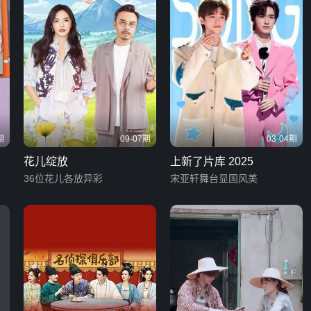
期
09-07期
03-04期
花儿绽放
上新了片库 2025
36位花儿各放异彩
宋亚轩舞台显国风美