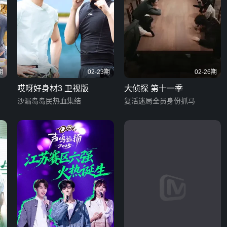
期
02-23期
02-26期
哎呀好身材3 卫视版
大侦探 第十一季
沙漏岛岛民热血集结
复活迷局全员身份抓马