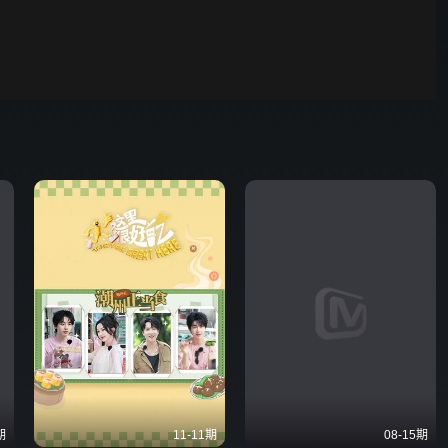
野狗骨头
00:01
自动
倍速
发射
期
11-11期
08-15期