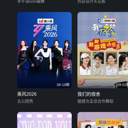
李芊语solo编舞
刘芸设计天花板
06-19期
09-02
乘风2026
我们的宿舍
五公团秀
檀健次孟佳合作舞蹈