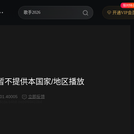
限时特
歌手2026
开通VIP会
乘风2026
中餐厅·南洋拾光季
快乐老家
忙忙碌碌寻宝藏2
妻子的浪漫旅行2026
频暂不提供本国家/地区播放
我们的宿舍·归心季
01.40005
立即反馈
4cda-b4b8-beb9f69410b4
克制升温
爸爸当家 第五季
你好，星期六