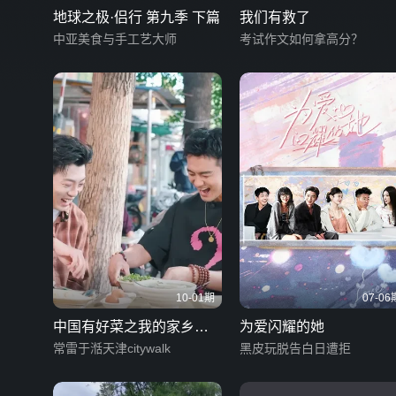
地球之极·侣行 第九季 下篇
我们有救了
中亚美食与手工艺大师
考试作文如何拿高分？
10-01期
07-06
中国有好菜之我的家乡很
为爱闪耀的她
好吃
常雷于湉天津citywalk
黑皮玩脱告白日遭拒