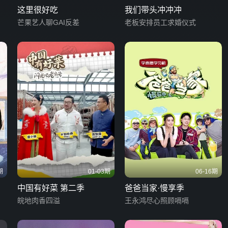
这里很好吃
我们带头冲冲冲
芒果艺人聊GAI反差
老板安排员工求婚仪式
期
01-03期
06-16期
中国有好菜 第二季
爸爸当家·慢享季
皖地肉香四溢
王永鸿尽心照顾嗝嗝