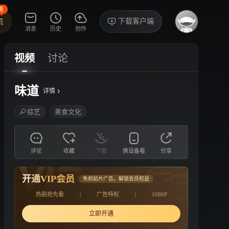
惠
下载客户端
员
消息
历史
创作
视频
讨论
味道
›
详情
综艺
美食文化
评论
收藏
下载
换设备看
分享
开通VIP会员
免前贴片广告，解锁会员权益
热剧抢先看
|
广告特权
|
1080P
立即开通