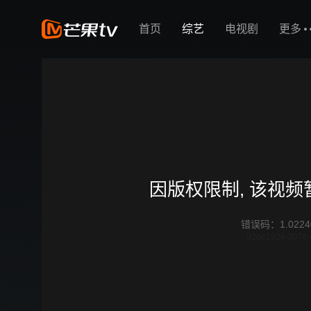
首页
综艺
电视剧
更多
因版权限制, 该视
错误码
：
1.0224
92de192e-307c-