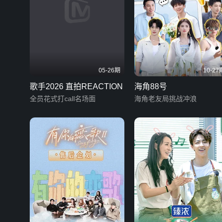
05-26期
10-27
歌手2026 直拍REACTION
海角88号
全员花式打call名场面
海角老友局挑战冲浪