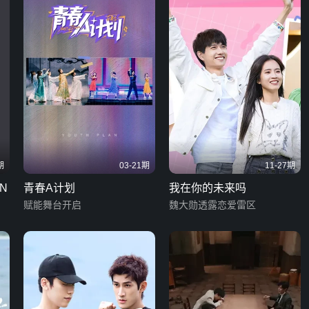
期
03-21期
11-27期
N
青春A计划
我在你的未来吗
赋能舞台开启
魏大勋透露恋爱雷区