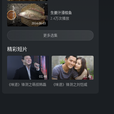
生姜汁浸桂鱼
2.4万次播放
2014-06-03
更多选集
精彩短片
01:46
01:47
《味道》锋测之萌叔韩磊
《味道》锋测之刘恺威