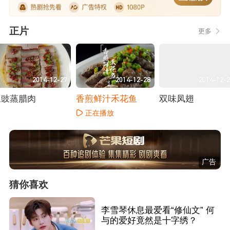
正片
更多
2014-12-27
2014-12-28
2014-12-
豆豉蒸腊肉
香煎鲜汁禾花鱼
双味凤翅
正在播放
正在播放
正在播放
广告
猜你喜欢
李雪琴休息最爱看“修仙文” 何
与的爱好竟然是十字绣？