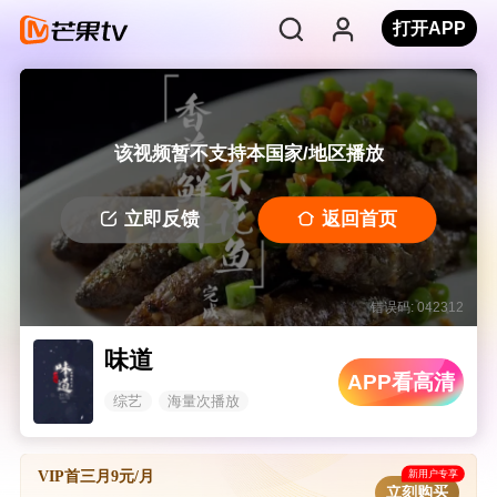
打开APP
该视频暂不支持本国家/地区播放
立即反馈
返回首页
错误码: 042312
味道
APP看高清
综艺
海量次播放
新用户专享
VIP首三月9元/月
立刻购买