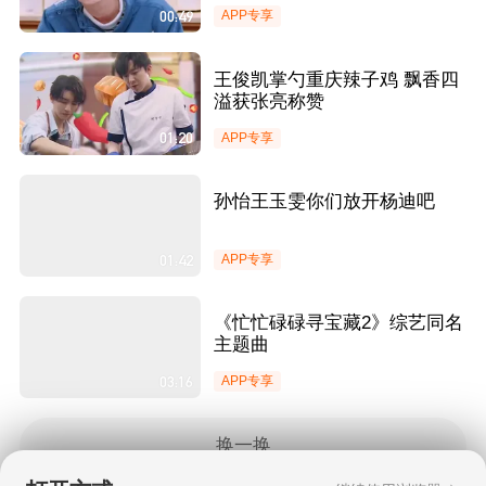
00:49
APP专享
王俊凯掌勺重庆辣子鸡 飘香四
溢获张亮称赞
01:20
APP专享
孙怡王玉雯你们放开杨迪吧
01:42
APP专享
《忙忙碌碌寻宝藏2》综艺同名
主题曲
03:16
APP专享
换一换