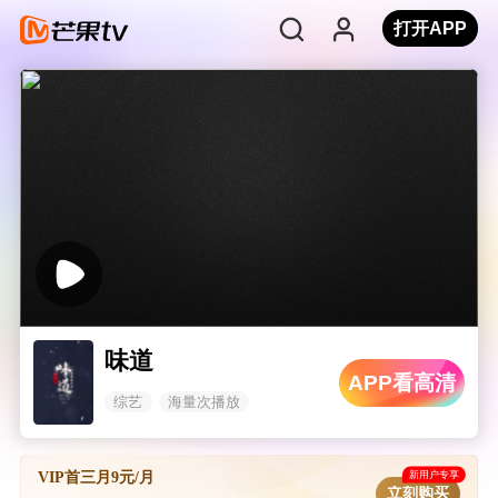
打开APP
味道
APP看高清
综艺
海量次播放
新用户专享
VIP首三月9元/月
立刻购买