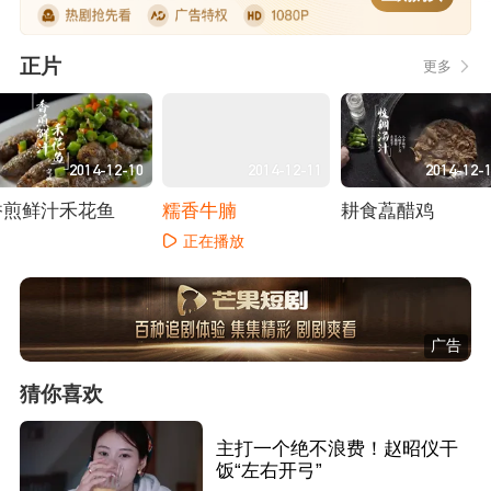
正片
更多
2014-12-10
2014-12-11
2014-12-
香煎鲜汁禾花鱼
糯香牛腩
耕食藠醋鸡
正在播放
正在播放
正在播放
广告
猜你喜欢
主打一个绝不浪费！赵昭仪干
饭“左右开弓”