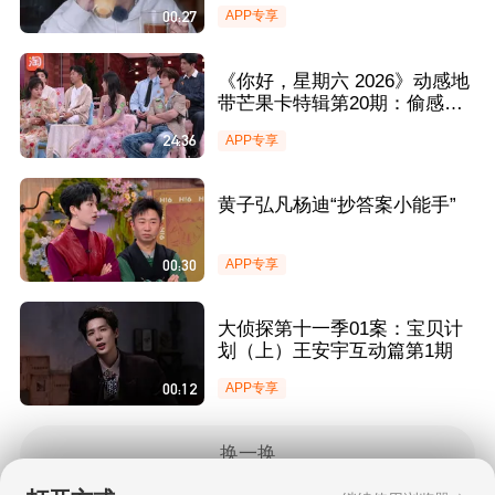
00:27
APP专享
《你好，星期六 2026》动感地
带芒果卡特辑第20期：偷感答
题全员卧底秒变“心虚”现场
24:36
APP专享
黄子弘凡杨迪“抄答案小能手”
00:30
APP专享
大侦探第十一季01案：宝贝计
划（上）王安宇互动篇第1期
00:12
APP专享
换一换