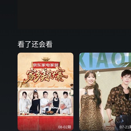
00:00
弹
看了还会看
08-02期
07-21