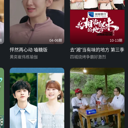
期
04-06期
10-13期
怦然再心动 嗑糖版
去“湘”当有味的地方 第三季
黄奕崔伟练瑜伽
四城烧烤争霸好激烈