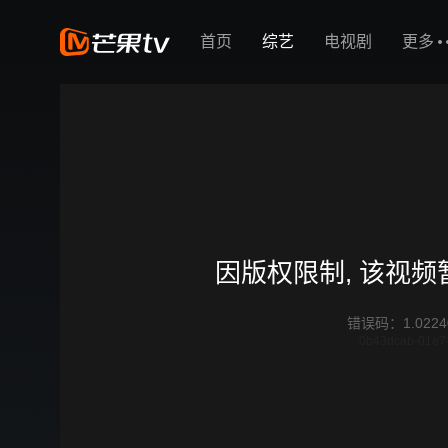
首页
综艺
电视剧
更多
因版权限制, 该视
错误码
：
1.0224
0b43dcab-01e7-