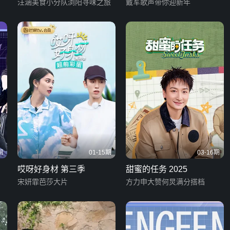
汪涵美食小分队浏阳寻味之旅
戴军歌声带你迎新年
期
01-15期
03-16期
哎呀好身材 第三季
甜蜜的任务 2025
宋妍霏芭莎大片
方力申大赞何炅满分搭档