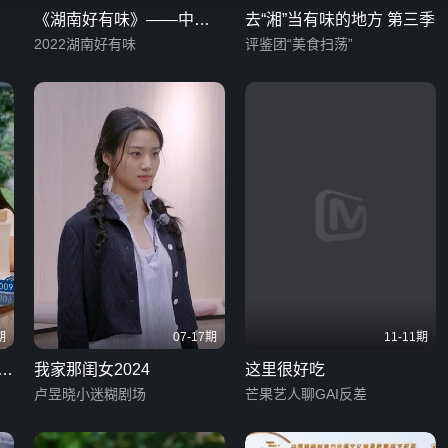
《湖南好有味》——中国
去“湘”当有味的地方 第三季
粮·湖南饭特别节目
2022湖南好有味
评鉴团“美食扫荡”
期
07-17期
11-11期
话
我家那闺女2024
这里很好吃
卢昱晓小迷糊剧场
芒果艺人聊GAI反差