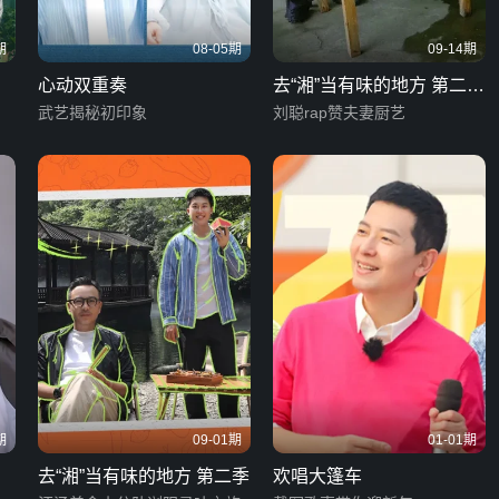
期
08-05期
09-14期
心动双重奏
去“湘”当有味的地方 第二季
武艺揭秘初印象
湖南话版
刘聪rap赞夫妻厨艺
期
09-01期
01-01期
去“湘”当有味的地方 第二季
欢唱大篷车