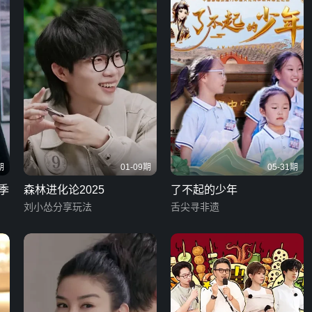
期
01-09期
05-31期
季
森林进化论2025
了不起的少年
刘小怂分享玩法
舌尖寻非遗