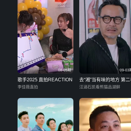
08-05期
09-03
歌手2025 直拍REACTION
去“湘”当有味的地方 第二
李佳薇直拍
汪涵石凯看熊猫品湖鲜