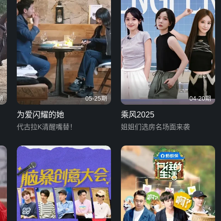
期
05-25期
04-20期
为爱闪耀的她
乘风2025
代古拉K清醒嘴替！
姐姐们选房名场面来袭