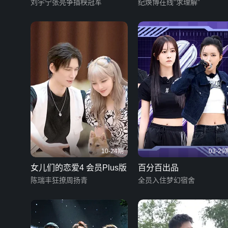
刘宇宁张亮争插秧冠军
纪焕博在线“求理解”
10-24期
03-29
女儿们的恋爱4 会员Plus版
百分百出品
陈瑞丰狂撩周扬青
全员入住梦幻宿舍