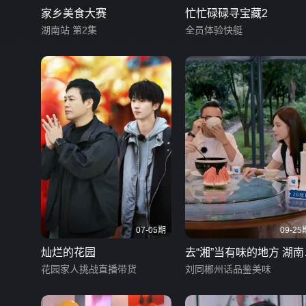
家乡美食大赛
忙忙碌碌寻宝藏2
湖南站 第2集
全员体验快艇
07-05期
09-25
灿烂的花园
去“湘”当有味的地方 湖南
花园家人挑战直播带货
版
刘同郴州话品鉴美味