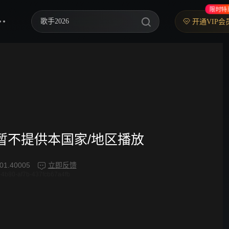
限时特
歌手2026
开通VIP会
乘风2026
中餐厅·南洋拾光季
快乐老家
忙忙碌碌寻宝藏2
妻子的浪漫旅行2026
频暂不提供本国家/地区播放
我们的宿舍·归心季
01.40005
立即反馈
4b80-af7b-437fcb67a4fb
克制升温
爸爸当家 第五季
你好，星期六