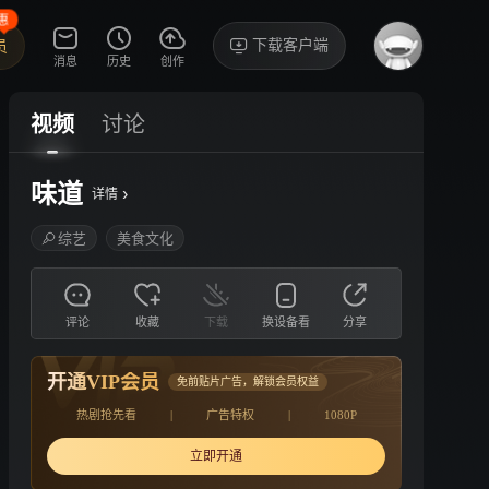
惠
下载客户端
员
消息
历史
创作
视频
讨论
味道
›
详情
综艺
美食文化
评论
收藏
下载
换设备看
分享
开通VIP会员
免前贴片广告，解锁会员权益
热剧抢先看
|
广告特权
|
1080P
立即开通