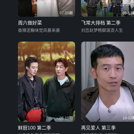
07-10期
05-13
周六做好菜
飞常大排档 第二季
香辣泥鳅味觉风暴来袭
刘恋赵梦畅聊滚烫人生
06-10期
10-02
鲜厨100 第二季
再见爱人 第三季