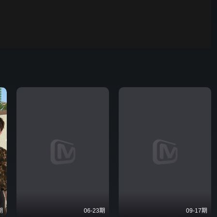
野狗骨头
00:01
自动
倍速
发射
期
06-23期
09-17期