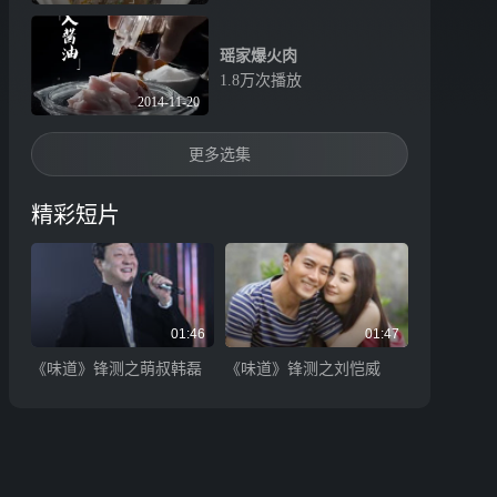
瑶家爆火肉
1.8万次播放
2014-11-20
更多选集
精彩短片
01:46
01:47
《味道》锋测之萌叔韩磊
《味道》锋测之刘恺威