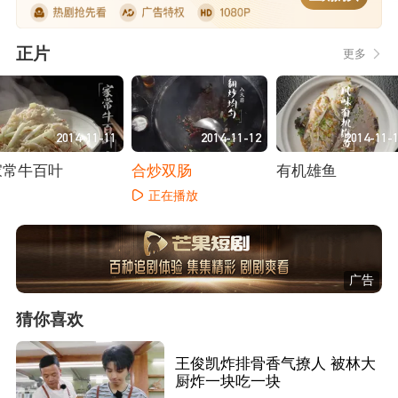
正片
更多
2014-11-11
2014-11-12
2014-11-
家常牛百叶
合炒双肠
有机雄鱼
正在播放
正在播放
正在播放
广告
猜你喜欢
王俊凯炸排骨香气撩人 被林大
厨炸一块吃一块