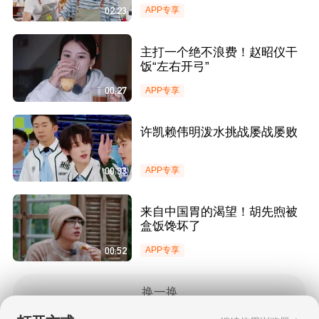
02:23
APP专享
主打一个绝不浪费！赵昭仪干
饭“左右开弓”
00:27
APP专享
许凯赖伟明泼水挑战屡战屡败
00:33
APP专享
来自中国胃的渴望！胡先煦被
盒饭馋坏了
00:52
APP专享
换一换