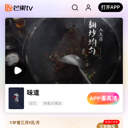
打开APP
味道
APP看高清
综艺
海量次播放
新用户专享
VIP首三月9元/月
立刻购买