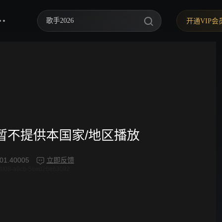
歌手2026
开通VIP会
你好，星期六
中餐厅·南洋拾光季
快乐老家
野狗骨头
忙忙碌碌寻宝藏2
频暂不提供本国家/地区播放
我们的宿舍·归心季
01.40005
立即反馈
4f08-a9cb-5eed26e63092
爸爸当家 第五季
密室大逃脱 第八季