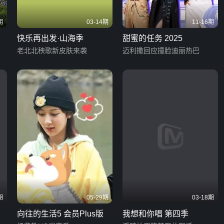
期
03-14期
11-16期
快乐再出发·山海季
甜蜜的任务 2025
老北北秧歌新皮肤来袭
迈利撒回应撞脸迪丽热巴
期
05-29期
03-18期
向往的生活5 会员Plus版
我想和你唱 第四季