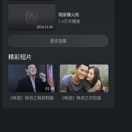
瑶家爆火肉
2.4万次播放
2014-11-01
更多选集
精彩短片
01:46
01:47
《味道》锋测之萌叔韩磊
《味道》锋测之刘恺威