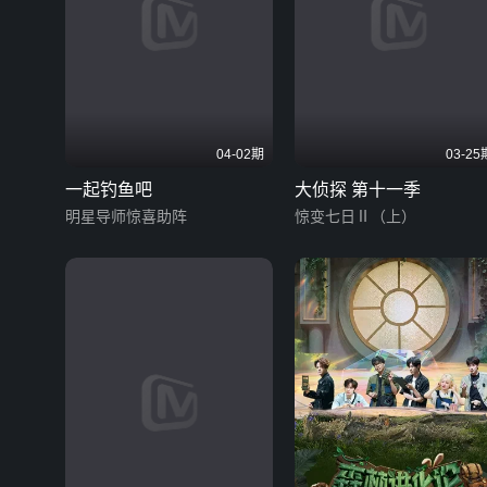
04-02期
03-25
一起钓鱼吧
大侦探 第十一季
明星导师惊喜助阵
惊变七日Ⅱ（上）