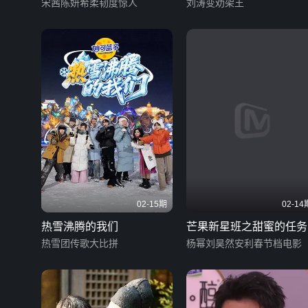
宋茜陈妍希柔韧度惊人
刘涛变劝架王
02-15期
02-14
热雪沸腾的我们
芒果新星班之甜蜜的任务
热雪团传歌大比拼
杨幂刘昊然安利春节档电影