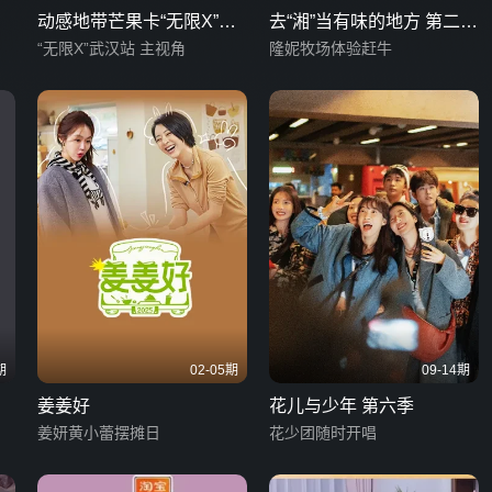
动感地带芒果卡“无限X”巡
去“湘”当有味的地方 第二季
回演唱会-武汉站
“无限X”武汉站 主视角
湖南话版
隆妮牧场体验赶牛
期
02-05期
09-14期
姜姜好
花儿与少年 第六季
了
姜妍黄小蕾摆摊日
花少团随时开唱