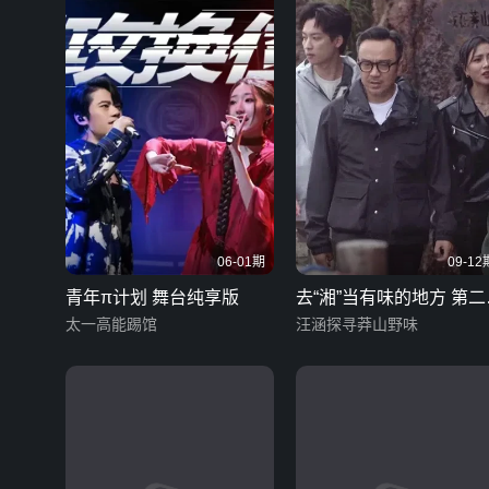
06-01期
09-12
青年π计划 舞台纯享版
去“湘”当有味的地方 第二
太一高能踢馆
湖南话版
汪涵探寻莽山野味