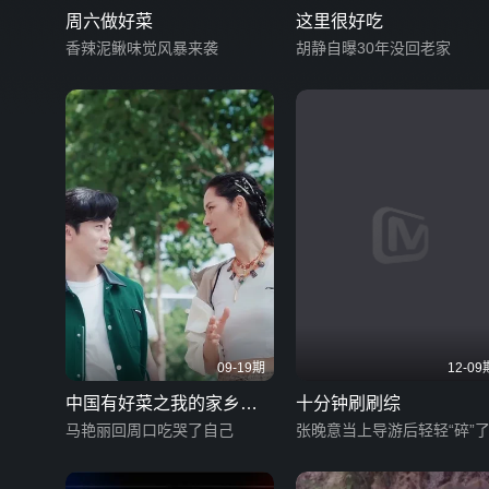
周六做好菜
这里很好吃
香辣泥鳅味觉风暴来袭
胡静自曝30年没回老家
09-19期
12-09
中国有好菜之我的家乡很
十分钟刷刷综
好吃
马艳丽回周口吃哭了自己
张晚意当上导游后轻轻“碎”