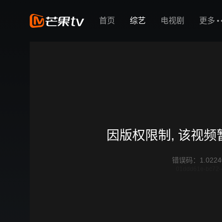
首页
综艺
电视剧
更多
因版权限制, 该视
错误码
：
1.0224
01ddd61e-bc72-