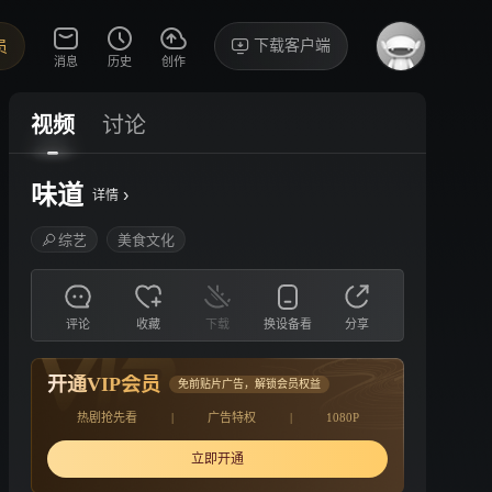
下载客户端
员
消息
历史
创作
视频
讨论
味道
›
详情
综艺
美食文化
评论
收藏
下载
换设备看
分享
开通VIP会员
免前贴片广告，解锁会员权益
热剧抢先看
|
广告特权
|
1080P
立即开通