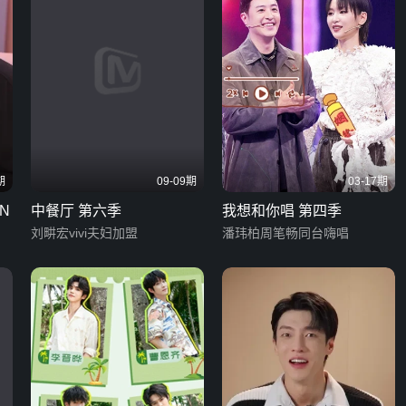
期
09-09期
03-17期
N
中餐厅 第六季
我想和你唱 第四季
刘畊宏vivi夫妇加盟
潘玮柏周笔畅同台嗨唱