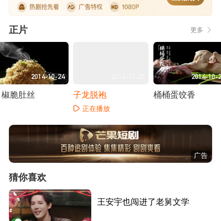
正片
更多
2014-10-24
2014-10-25
2014-10-
白椒脆肚丝
子龙脱袍
桶桶蛋饺香
正在播放
正在播放
正在播放
广告
猜你喜欢
王安宇也闯进了老舅文学