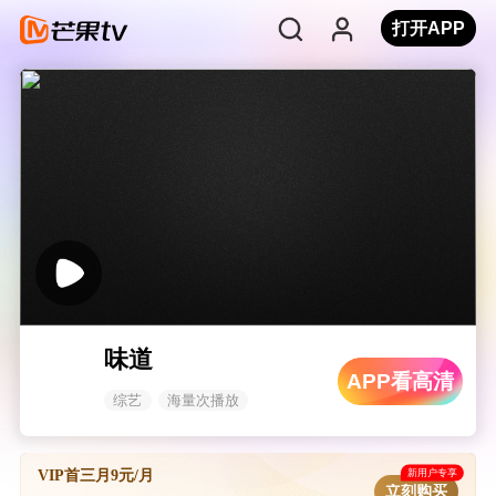
打开APP
味道
APP看高清
综艺
海量次播放
新用户专享
VIP首三月9元/月
立刻购买