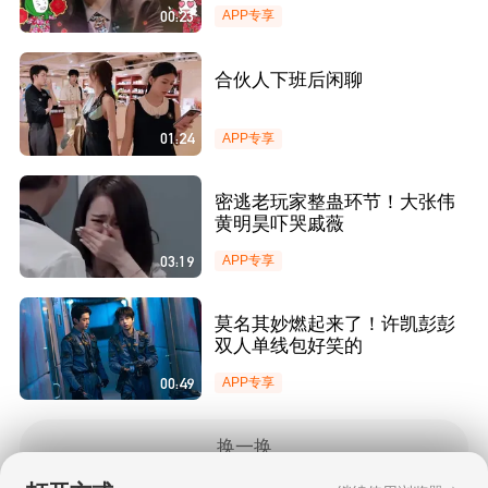
00:23
APP专享
合伙人下班后闲聊
01:24
APP专享
密逃老玩家整蛊环节！大张伟
黄明昊吓哭戚薇
03:19
APP专享
莫名其妙燃起来了！许凯彭彭
双人单线包好笑的
00:49
APP专享
换一换