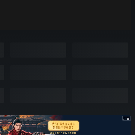
爸爸当家 第五季
00:01
自动
倍速
发射