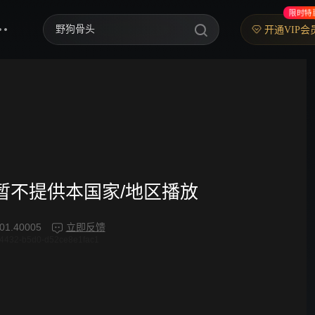
限时特
野狗骨头
开通VIP会
炽夏
歌手2026
乘风2026
中餐厅·南洋拾光季
快乐老家
频暂不提供本国家/地区播放
忙忙碌碌寻宝藏2
01.40005
立即反馈
4432-b5d0-d52ce8e1fac1
妻子的浪漫旅行2026
我们的宿舍·归心季
克制升温