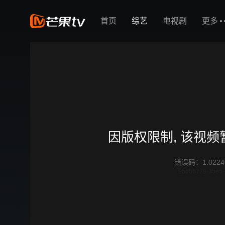
首页
综艺
电视剧
更多
因版权限制, 该视
错误码
：
1.0224
95d5b779-35e5-