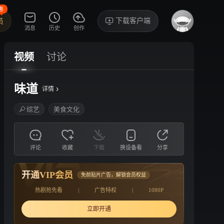
惠
下载客户端
员
消息
历史
创作
视频
讨论
味道
›
详情
综艺
美食文化
评论
收藏
下载
换设备看
分享
开通VIP会员
免前贴片广告，解锁会员权益
热剧抢先看
|
广告特权
|
1080P
立即开通