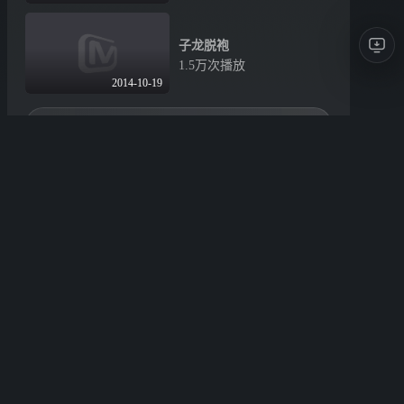
子龙脱袍
1.5万次播放
2014-10-19
更多选集
精彩短片
01:46
01:47
《味道》锋测之萌叔韩磊
《味道》锋测之刘恺威