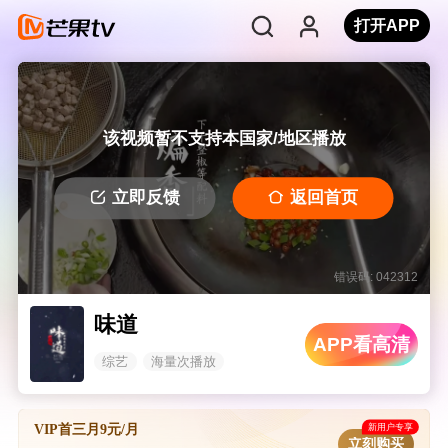
打开APP
该视频暂不支持本国家/地区播放
立即反馈
返回首页
错误码: 042312
味道
APP看高清
综艺
海量次播放
新用户专享
VIP首三月9元/月
立刻购买