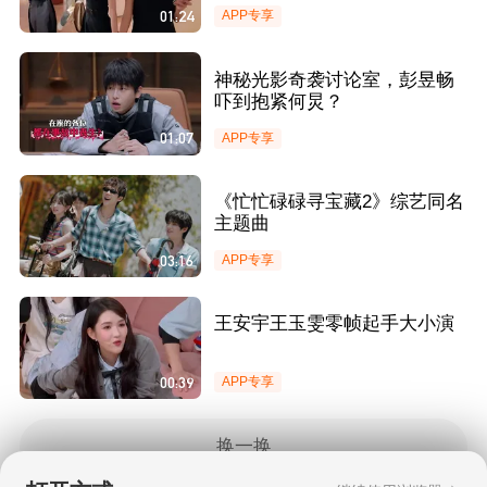
01:24
APP专享
神秘光影奇袭讨论室，彭昱畅
吓到抱紧何炅？
01:07
APP专享
《忙忙碌碌寻宝藏2》综艺同名
主题曲
03:16
APP专享
王安宇王玉雯零帧起手大小演
00:39
APP专享
换一换