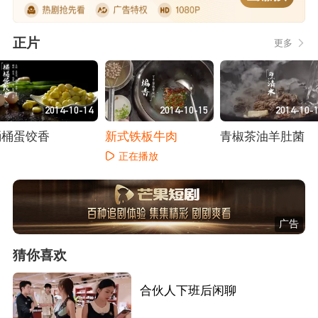
正片
更多
2014-10-14
2014-10-15
2014-10-
桶桶蛋饺香
新式铁板牛肉
青椒茶油羊肚菌
正在播放
正在播放
正在播放
广告
猜你喜欢
合伙人下班后闲聊