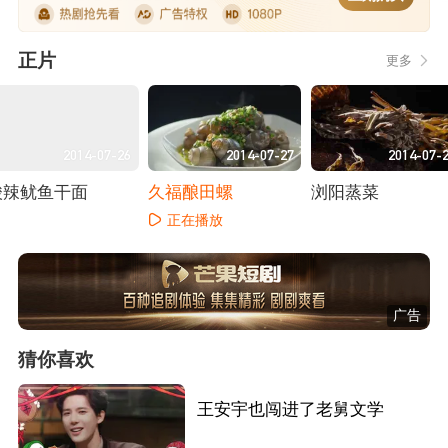
正片
更多
2014-07-26
2014-07-27
2014-07-
酸辣鱿鱼干面
久福酿田螺
浏阳蒸菜
正在播放
正在播放
正在播放
广告
猜你喜欢
王安宇也闯进了老舅文学