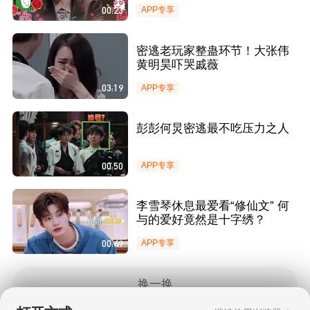
00:23
APP专享
密逃老玩家整蛊环节！大张伟
黄明昊吓哭戚薇
03:19
APP专享
彭彭何炅密逃最不吃压力之人
00:50
APP专享
李雪琴休息最爱看“修仙文” 何
与的爱好竟然是十字绣？
00:49
APP专享
换一换