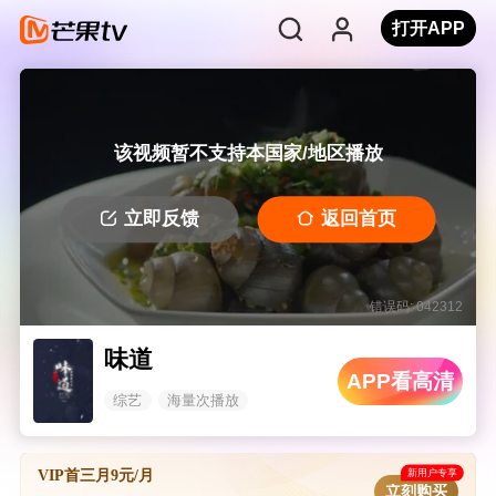
打开APP
该视频暂不支持本国家/地区播放
立即反馈
返回首页
错误码: 042312
味道
APP看高清
综艺
海量次播放
新用户专享
VIP首三月9元/月
立刻购买