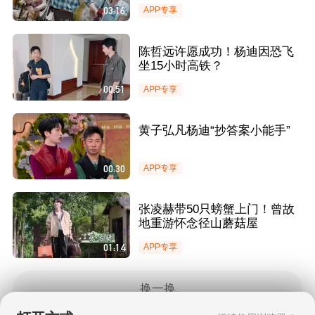
03:16
APP专享
陈哲远许愿成功！杨迪因恐飞
坐15小时高铁？
00:51
APP专享
黄子弘凡杨迪“抄答案小能手”
00:30
APP专享
张凌赫带50只螃蟹上门！曾故
地重游怀念径山蘑菇屋
01:14
APP专享
换一换