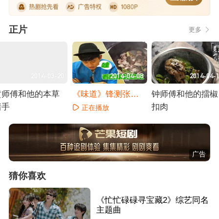
正片
更多
2014-03-20
2014-04-08
2014-04-
黄师傅和他的本草
《味道》锋测张杰
钟师傅和他的擂椒
猪手
韩磊
扣肉
正在播放
正在播放
正在播放
广告
猜你喜欢
《忙忙碌碌寻宝藏2》综艺同名
主题曲