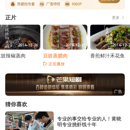
正片
更多
2014-12-26
2014-12-27
2014-12-
豆豉辣椒蒸肉
豆豉蒸腊肉
香煎鲜汁禾花鱼
正在播放
正在播放
正在播放
广告
猜你喜欢
专业的事交给专业的人！黄晓
明专业挑虾线十年