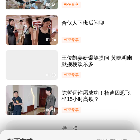
00:43
APP专享
合伙人下班后闲聊
01:24
APP专享
王俊凯姜妍爆笑提问 黄晓明幽
默接梗欢乐多
01:38
APP专享
陈哲远许愿成功！杨迪因恐飞
坐15小时高铁？
00:51
APP专享
换一换