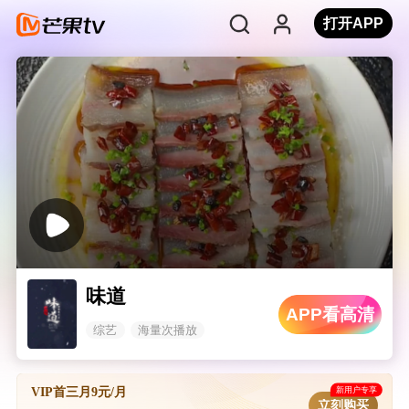
打开APP
味道
APP看高清
综艺
海量次播放
新用户专享
VIP首三月9元/月
立刻购买