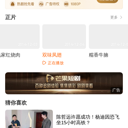
正片
更多
2014-12-03
2014-12-04
2014-12-
毛家红烧肉
双味凤翅
糯香牛腩
正在播放
正在播放
正在播放
广告
猜你喜欢
陈哲远许愿成功！杨迪因恐飞
坐15小时高铁？