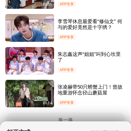
00:51
APP专享
李雪琴休息最爱看“修仙文” 何
与的爱好竟然是十字绣？
00:49
APP专享
朱志鑫这声“姐姐”叫到心坎里
了
00:21
APP专享
张凌赫带50只螃蟹上门！曾故
地重游怀念径山蘑菇屋
01:14
APP专享
换一换