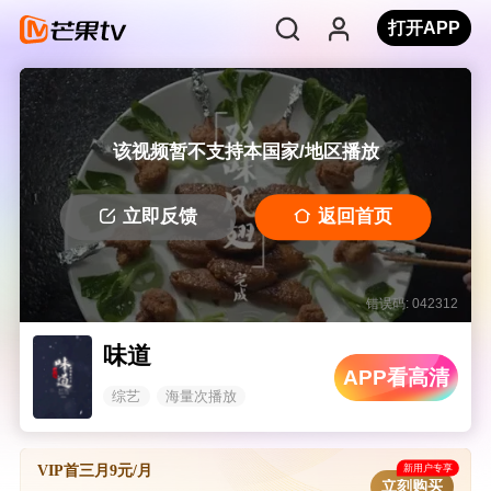
打开APP
该视频暂不支持本国家/地区播放
立即反馈
返回首页
错误码: 042312
味道
APP看高清
综艺
海量次播放
新用户专享
VIP首三月9元/月
立刻购买