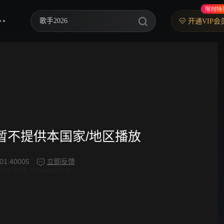
限时特
歌手2026
开通VIP会
乘风2026
中餐厅·南洋拾光季
快乐老家
忙忙碌碌寻宝藏2
妻子的浪漫旅行2026
频暂不提供本国家/地区播放
我们的宿舍·归心季
01.40005
立即反馈
4b50-9b28-70debdd9133d
克制升温
爸爸当家 第五季
你好，星期六