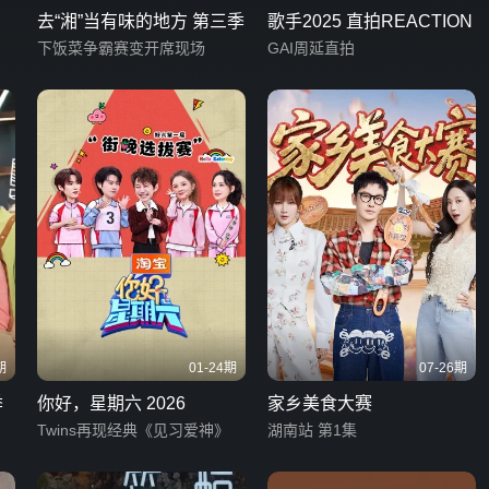
去“湘”当有味的地方 第三季
歌手2025 直拍REACTION
下饭菜争霸赛变开席现场
GAI周延直拍
期
01-24期
07-26期
季
你好，星期六 2026
家乡美食大赛
Twins再现经典《见习爱神》
湖南站 第1集