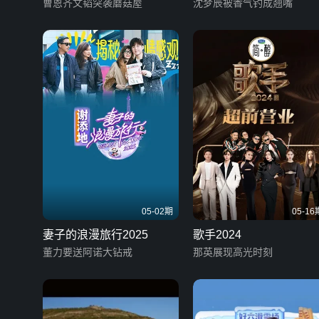
曹恩齐文韬突袭蘑菇屋
沈梦辰被香气钓成翘嘴
05-02期
05-16
妻子的浪漫旅行2025
歌手2024
董力要送阿诺大钻戒
那英展现高光时刻