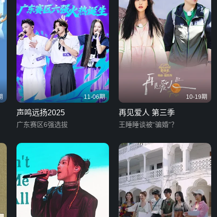
期
11-06期
10-19期
声鸣远扬2025
再见爱人 第三季
广东赛区6强选拔
王睡睡谈被“骗婚”？