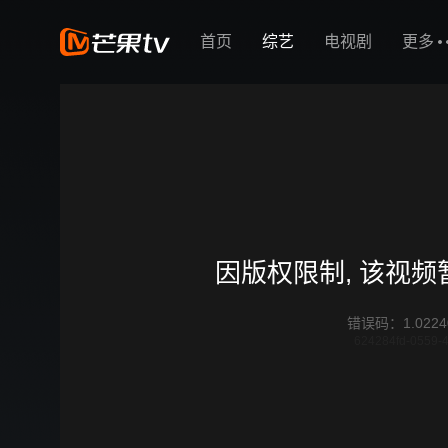
首页
综艺
电视剧
更多
因版权限制, 该视
错误码
：
1.0224
624284fd-0559-