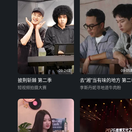
09-24期
09-05
披荆斩棘 第二季
去“湘”当有味的地方 第二
短视频拍摄大赛
李斯丹妮寻地道牛肉粉