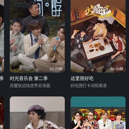
期
02-25期
09-30期
季
时光音乐会 第二季
这里很好吃
苏醒张远陆虎秀名场面
好吃团打卡浏阳美食