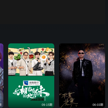
野狗骨头
00:01
自动
倍速
发射
期
09-15期
06-03期