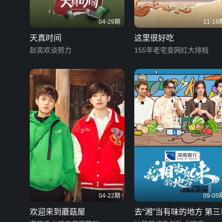
04-29期
11-18
天真时间
这里很好吃
赵奕欢谈努力
155年老宅变网红大排档
04-22期
09-09
欢迎来到蘑菇屋
去“湘”当有味的地方 第三