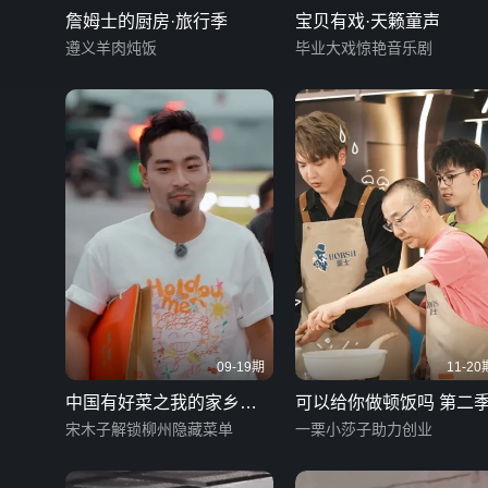
詹姆士的厨房·旅行季
宝贝有戏·天籁童声
遵义羊肉炖饭
毕业大戏惊艳音乐剧
09-19期
11-20
中国有好菜之我的家乡很
可以给你做顿饭吗 第二
好吃
宋木子解锁柳州隐藏菜单
一栗小莎子助力创业