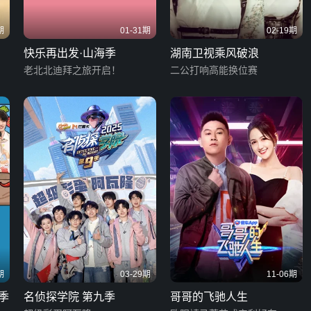
期
01-31期
02-19期
快乐再出发·山海季
湖南卫视乘风破浪
老北北迪拜之旅开启！
二公打响高能换位赛
期
03-29期
11-06期
季
名侦探学院 第九季
哥哥的飞驰人生