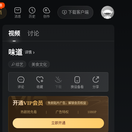
惠
下载客户端
员
消息
历史
创作
视频
讨论
味道
›
详情
综艺
美食文化
评论
收藏
下载
换设备看
分享
开通VIP会员
免前贴片广告，解锁会员权益
热剧抢先看
|
广告特权
|
1080P
立即开通