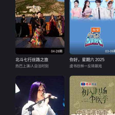
04-28期
03-09
北斗七行丝路之旅
你好，星期六 2025
热巴上演i人自洽时刻
虞书欣林一反转飙戏