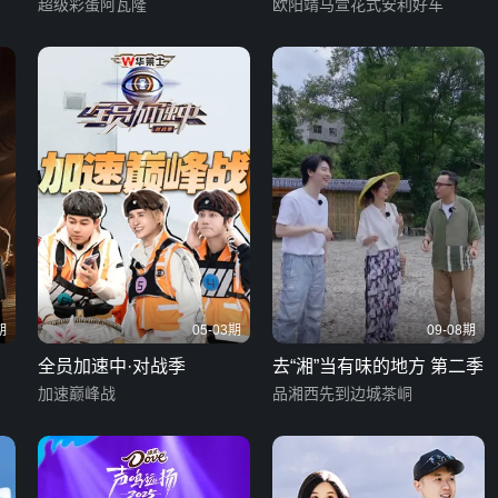
超级彩蛋阿瓦隆
欧阳靖马萱花式安利好车
期
05-03期
09-08期
全员加速中·对战季
去“湘”当有味的地方 第二季
加速巅峰战
品湘西先到边城茶峒