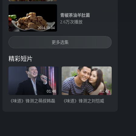
青椒茶油羊肚菌
2.6万次播放
2014-10-04
更多选集
精彩短片
01:46
01:47
《味道》锋测之萌叔韩磊
《味道》锋测之刘恺威