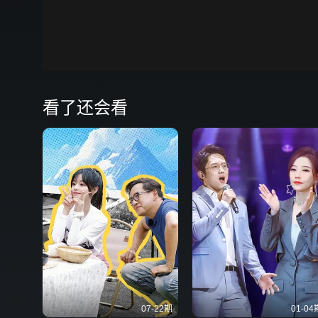
00:00
弹
看了还会看
07-22期
01-04