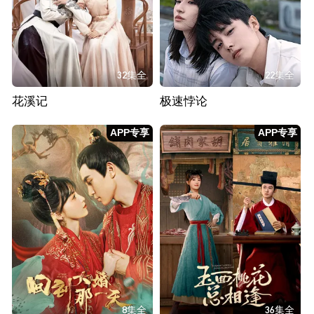
32集全
22集全
花溪记
极速悖论
APP专享
APP专享
8集全
36集全