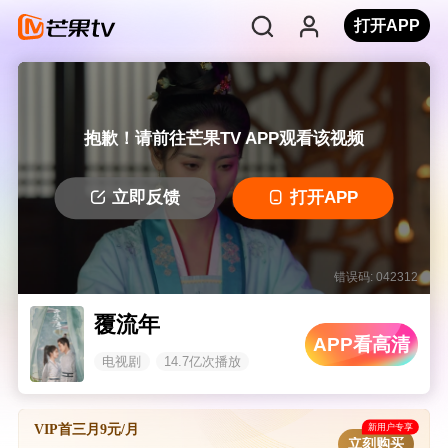
打开APP
抱歉！请前往芒果TV APP观看该视频
立即反馈
打开APP
错误码: 042312
覆流年
APP看高清
电视剧
14.7亿次播放
新用户专享
VIP首三月9元/月
立刻购买