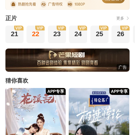
正片
更多
VIP
VIP
VIP
VIP
VIP
VIP
21
22
23
24
25
26
广告
猜你喜欢
APP专享
APP专享