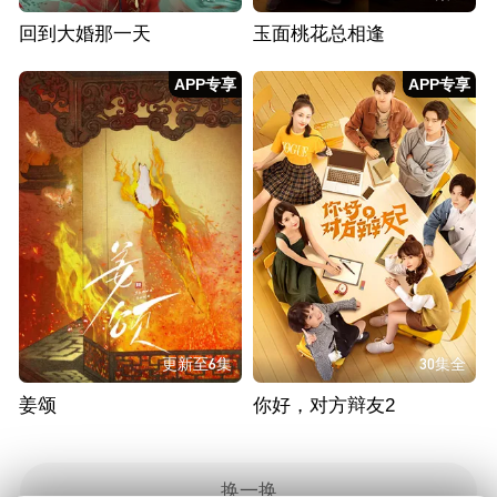
回到大婚那一天
玉面桃花总相逢
APP专享
APP专享
更新至6集
30集全
姜颂
你好，对方辩友2
换一换