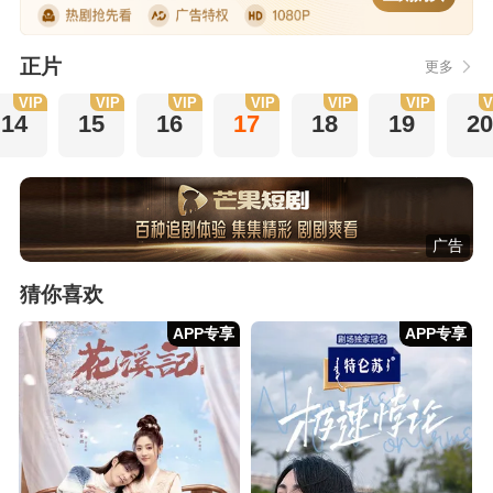
正片
更多
VIP
VIP
VIP
VIP
VIP
VIP
V
14
15
16
17
18
19
20
广告
猜你喜欢
APP专享
APP专享