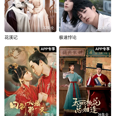
32集全
22集全
花溪记
极速悖论
APP专享
APP专享
8集全
36集全