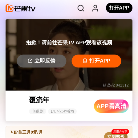
打开APP
抱歉！请前往芒果TV APP观看该视频
立即反馈
打开APP
错误码: 042312
覆流年
APP看高清
电视剧
14.7亿次播放
新用户专享
VIP首三月9元/月
立刻购买