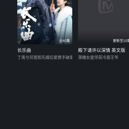
全40集
更新至10
长乐曲
殿下请许以深情 英文版
丁禹兮邓恩熙先婚后爱携手破案
落魄女星俘获冷面王爷