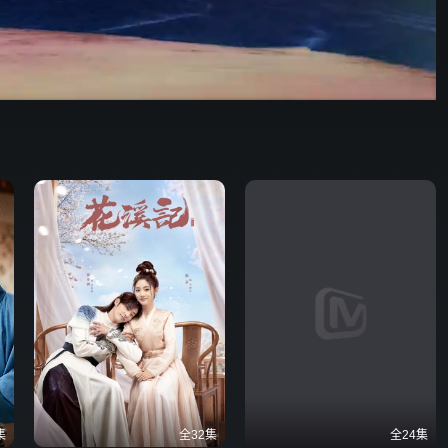
46:03
576P
倍速
发射
集
全32集
全24集