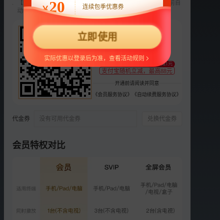
20
【新用户专享】前3个月每月9元，第4个月起22元/月，到期前自
连续包季优惠券
￥
动续费，可随时取消。
选集
30集全
22
立即使用
预
预
预
1
2
3
4
5
¥
支持
扫码支付
实际优惠以登录后为准，查看活动规则
至少减1元
预
VIP
VIP
VIP
VIP
6
3
4
5
6
支付宝随机立减，最高88元
开通前请阅读并同意
VIP
VIP
VIP
VIP
VIP
《会员服务协议》
《自动续费服务协议》
7
8
9
10
11
代金券
没有可用代金券
兑换代金券
VIP
VIP
VIP
VIP
VIP
12
13
14
15
16
会员特权对比
更多选集
精彩短片
更多
›