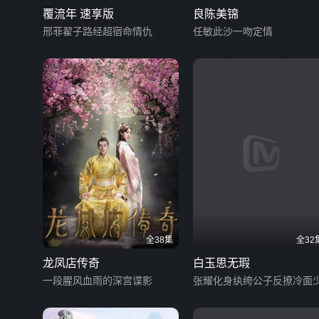
覆流年 速享版
良陈美锦
邢菲翟子路经超宿命情仇
任敏此沙一吻定情
全38集
全32
龙凤店传奇
白玉思无瑕
一段腥风血雨的深宫谍影
张耀化身纨绔公子反撩冷面