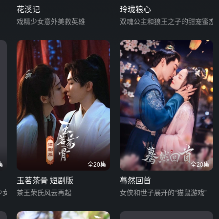
花溪记
玲珑狼心
戏精少女意外美救英雄
双魂公主和狼王之子的甜宠蜜恋
集
全20集
全20集
玉茗茶骨 短剧版
蓦然回首
少女
茶王荣氏风云再起
女侠和世子展开的“猫鼠游戏”