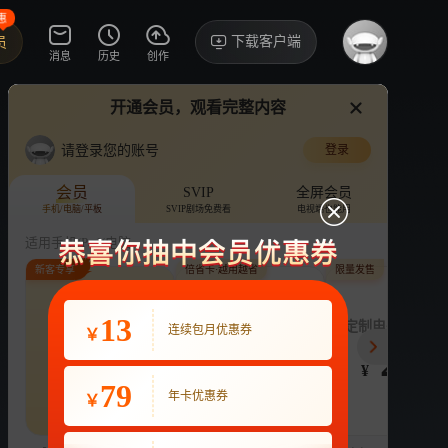
惠
下载客户端
员
消息
历史
创作
开通会员，观看完整内容
视频
讨论
·489
请登录您的账号
登录
覆流年
›
详情
会员
SVIP
全屏会员
手机/电脑/平板
SVIP剧场免费看
电视端也能用
电视剧
14.7亿次播放
邢菲
翟子路
适用手机/Pad/电脑
新客专享
倍省卡·越用越省
限量发售
评论
19.0万收藏
下载
换设备看
分享
连续包月
13
月付最低至
定制电子吧唧年
连续包月优惠券
￥
22
3.9
248
开通VIP会员
免前贴片广告，解锁会员权益
¥
¥
¥
热剧抢先看
|
广告特权
|
1080P
79
22
年卡优惠券
￥
立即开通