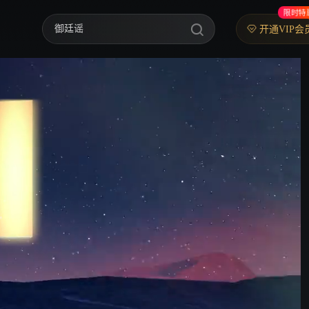
限时特
御廷谣
开通VIP会
歌手2026
你好，星期六
中餐厅·南洋拾光季
快乐老家
野狗骨头
忙忙碌碌寻宝藏2
我们的宿舍·归心季
爸爸当家 第五季