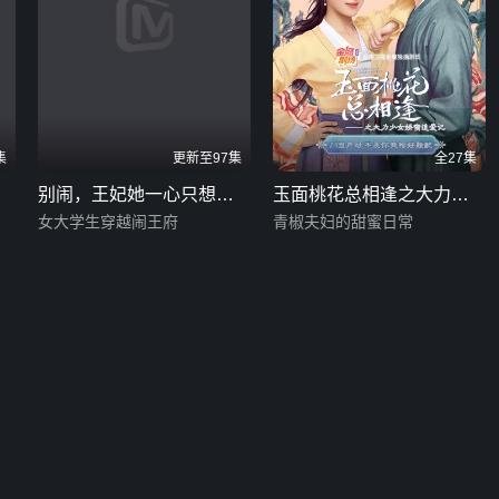
集
更新至97集
全27集
别闹，王妃她一心只想搞
玉面桃花总相逢之大力少
事业
女大学生穿越闹王府
女娇蛮追爱记
青椒夫妇的甜蜜日常