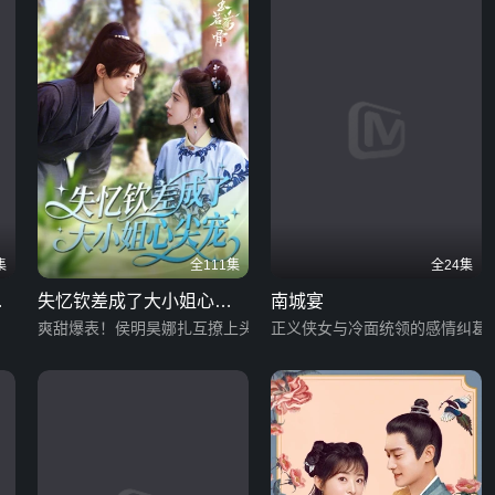
集
全111集
全24集
字
失忆钦差成了大小姐心尖
南城宴
宠
爽甜爆表！侯明昊娜扎互撩上头
正义侠女与冷面统领的感情纠葛