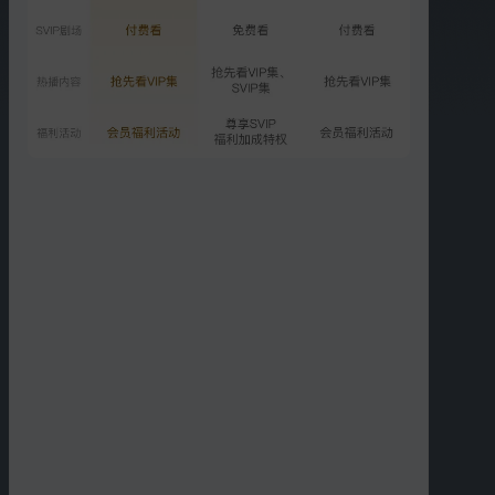
00:14
03:00
“撸串”CP超甜彩蛋！
穆泽死在穆川怀里
02:26
02:51
穆泽留信给安然，安然火
安然与穆川分别，期待江
烧和离书
湖再见
02:50
02:59
穆泽下狠手夺位，穆川难
穆泽篡位失败，挟持安然
以置信
逃走
更多短片