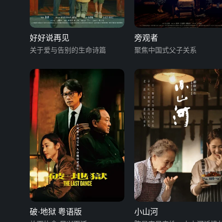
好好说再见
旁观者
关于爱与告别的生命诗篇
聚焦中国式父子关系
破·地狱 粤语版
小山河