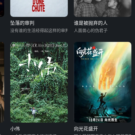
坠落的审判
谁是被抛弃的人
没有谁的生活经得起这样的审判
人面兽心的伪君子
小伟
向光花盛开