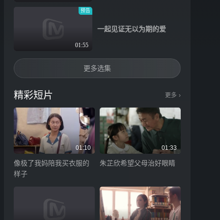
预告
一起见证无以为期的爱
01:55
更多选集
精彩短片
更多
›
01:10
01:33
像极了我妈陪我买衣服的
朱芷欣希望父母治好眼睛
样子