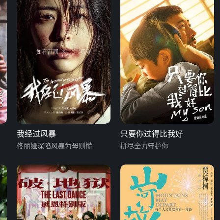
我经过风暴
只要你过得比我好
佟丽娅深陷风暴为母则慌
拼尽全力守护你