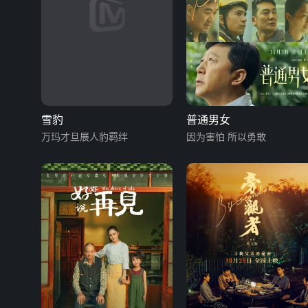
雪豹
普通男女
万玛才旦展人豹羁绊
因为害怕 所以勇敢