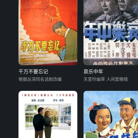
千万不要忘记
哀乐中年
根据丛深同名话剧改编
天意怜幽草 人间爱晚晴