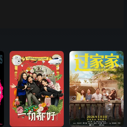
00:01
自动
倍速
发射