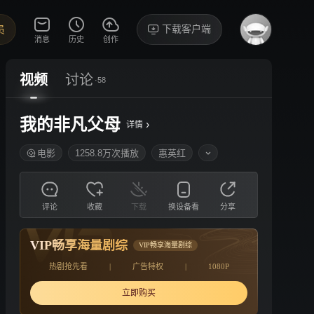
下载客户端
员
消息
历史
创作
视频
讨论
·58
我的非凡父母
›
详情
电影
1258.8万次播放
惠英红
评论
收藏
下载
换设备看
分享
VIP畅享海量剧综
VIP畅享海量剧综
热剧抢先看
|
广告特权
|
1080P
立即购买