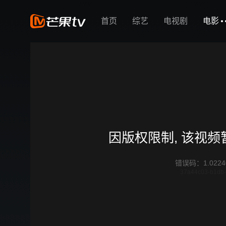
首页
综艺
电视剧
电影
因版权限制, 该视
错误码
：
1.0224
37a44c03-b1db-