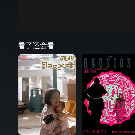
00:00
弹
看了还会看