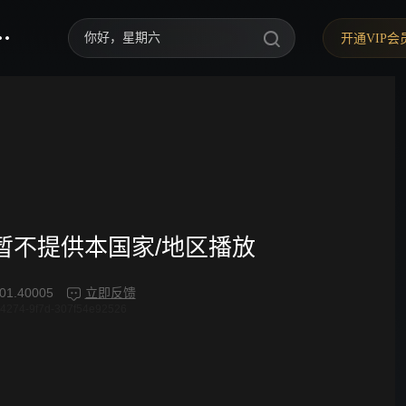
你好，星期六
开通VIP会
中餐厅·南洋拾光季
快乐老家
野狗骨头
忙忙碌碌寻宝藏2
我们的宿舍·归心季
频暂不提供本国家/地区播放
爸爸当家 第五季
01.40005
立即反馈
4274-9f7d-307f54e92526
密室大逃脱 第八季
御廷谣