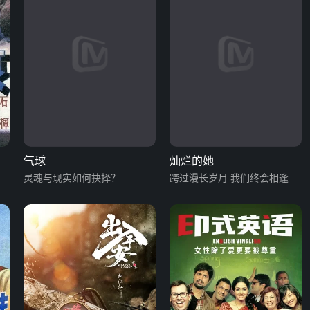
气球
灿烂的她
灵魂与现实如何抉择？
跨过漫长岁月 我们终会相逢