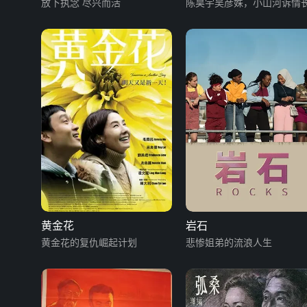
放下执念 尽兴而活
陈昊宇吴彦姝，小山河诉情
黄金花
岩石
黄金花的复仇崛起计划
悲惨姐弟的流浪人生