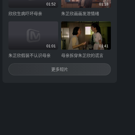
01:52
01:18
欣欣生病吓坏母亲
朱芷欣画画发泄情绪
01:01
01:41
朱芷欣假装不认识母亲
母亲拆穿朱芷欣的谎言
更多短片