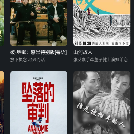
破·地狱：感恩特别版[粤语]
山河故人
放下执念 尽兴而活
张艾嘉手牵董子健上演姐弟恋