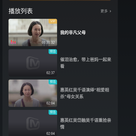
播放列表
更多
VIP
我的非凡父母
01:31:32
预告
催泪治愈，带上爸妈一起来
看
02:37
预告
惠英红吴千语演绎“相爱相
杀”母女关系
02:04
预告
惠英红吴岱融吴千语重拾亲
情
02:04