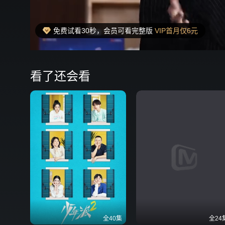
免费试看30秒，会员可看完整版
VIP首月仅6元
00:18
弹
看了还会看
全40集
全24