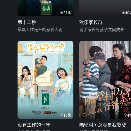
全37集
全40
第十二秒
欢乐家长群
最具人性光芒的悬爱大剧
新手家长与孩子共同成长
全16集
全4
没有工作的一年
隔壁村厉总竟是我爷爷