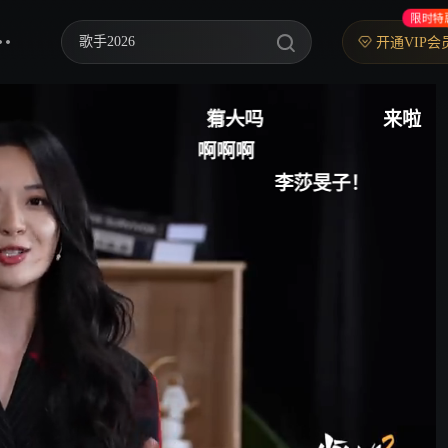
限时特
歌手2026
开通VIP会
你好，星期六
第一
有人吗
来啦
奋斗的地方
中餐厅·南洋拾光季
啊啊啊
快乐老家
李莎旻子！
野狗骨头
忙忙碌碌寻宝藏2
我们的宿舍·归心季
爸爸当家 第五季
密室大逃脱 第八季