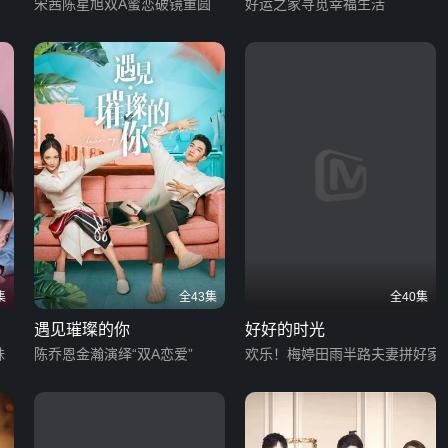
宋茜陈星旭双A蜜恋破镜重圆
好运之家寻觅幸福生活
集
全43集
全40集
遇见璀璨的你
好好的时光
妹
陈乔恩金瀚演绎“双A恋爱”
欢乐！梅婷田雨半路夫妻拼好家