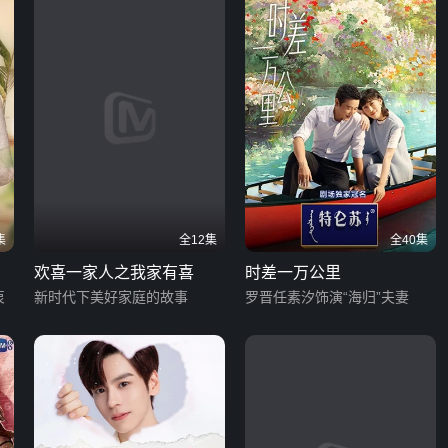
集
全12集
全40集
欢喜一家人之我家有喜
时差一万公里
衷
新时代下美好家庭的故事
罗晋任素汐饰演“海归”夫妻