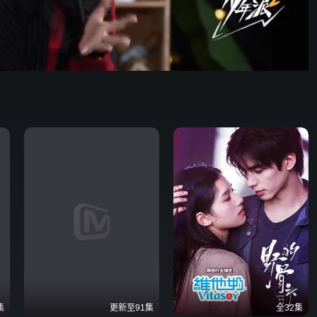
69:10
576P
倍速
发射
集
更新至91集
全32集