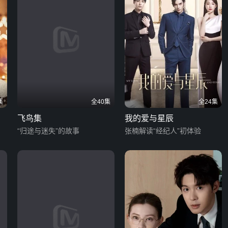
集
全40集
全24集
飞鸟集
我的爱与星辰
“归途与迷失”的故事
张楠解读“经纪人”初体验