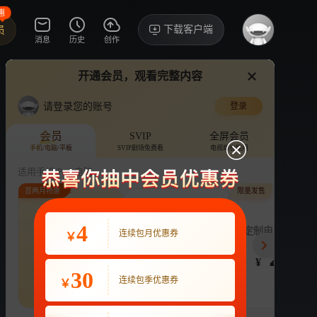
惠
下载客户端
员
消息
历史
创作
开通会员，观看完整内容
视频
讨论
·17
请登录您的账号
登录
《少年派2》大结局点映礼
›
详情
会员
SVIP
全屏会员
手机/电脑/平板
SVIP剧场免费看
电视端也能用
电视剧
124.6万次播放
张嘉益
适用手机/Pad/电脑
首两月特惠
限量发售
评论
收藏
下载
换设备看
分享
连续包月
4
连续包季
定制电子吧唧年
连续包月优惠券
￥
22
63
248
开通VIP会员
免前贴片广告，解锁会员权益
¥
¥
¥
热剧抢先看
|
广告特权
|
1080P
30
22
连续包季优惠券
￥
立即开通