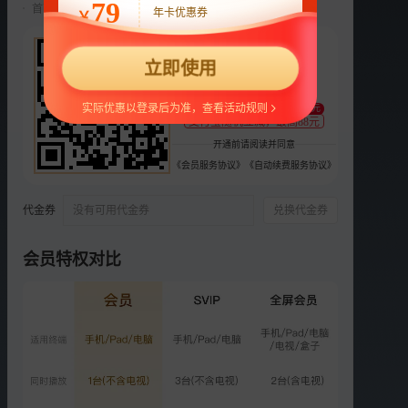
79
首两月仅18元/月，第三月起自动续费22元/月，可随时取消。
年卡优惠券
￥
选集
9集全
22
立即使用
VIP
VIP
VIP
VIP
VIP
¥
1
2
3
4
5
支持
扫码支付
实际优惠以登录后为准，查看活动规则
至少减1元
VIP
VIP
VIP
VIP
支付宝随机立减，最高88元
6
7
8
9
开通前请阅读并同意
《会员服务协议》
《自动续费服务协议》
荐
少年派2 一秒CP版
代金券
没有可用代金券
兑换代金券
会员特权对比