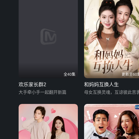
全40集
更新至60
欢乐家长群2
和妈妈互换人生
大手牵小手一起翻开新篇
母女互换灵魂，互谅彼此苦