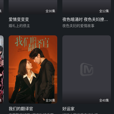
集
全30集
全12集
爱情变变变
夜色暗涌时 夜色夫妇撩欲
婚礼上的债主
版
夜色夫妇的爱情故事
集
全36集
全40集
我们的翻译官
好运家