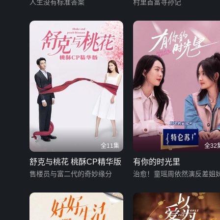
人生没有标准答案
村里首富寻孙记
全11集
全32
舒克与桃花 桃酥CP精华版
有你的时光里
售楼员与富二代的奇妙缘分
治愈！童瑶周依然演反差姐