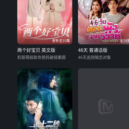
更新至10集
全18
两个好宝贝 英文版
46天 普通话版
机智萌娃助攻爸妈破镜重圆
46天追到暗恋对象