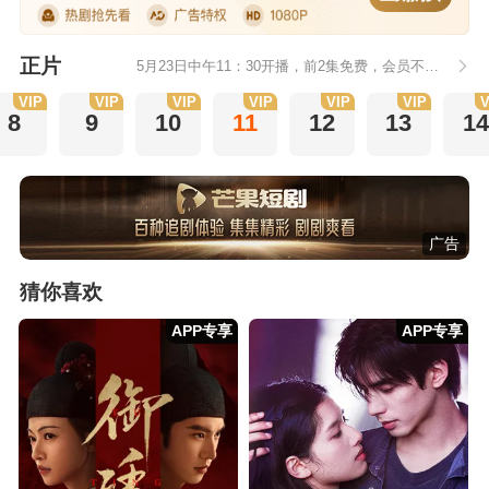
正片
5月23日中午11：30开播，前2集免费，会员不断更每天更新2集。
VIP
VIP
VIP
VIP
VIP
VIP
V
8
9
10
11
12
13
14
广告
猜你喜欢
APP专享
APP专享