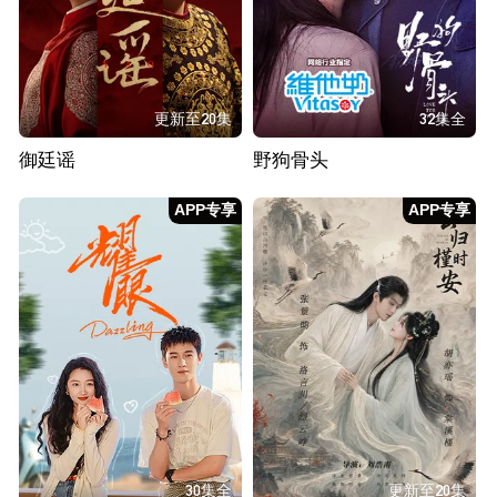
更新至20集
32集全
御廷谣
野狗骨头
APP专享
APP专享
30集全
更新至20集