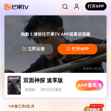
打开APP
抱歉！请前往芒果TV APP观看该视频
立即反馈
打开APP
错误码: 042312
双面神探 速享版
APP看高清
电视剧
269.1万次播放
新用户专享
VIP首三月9元/月
立刻购买