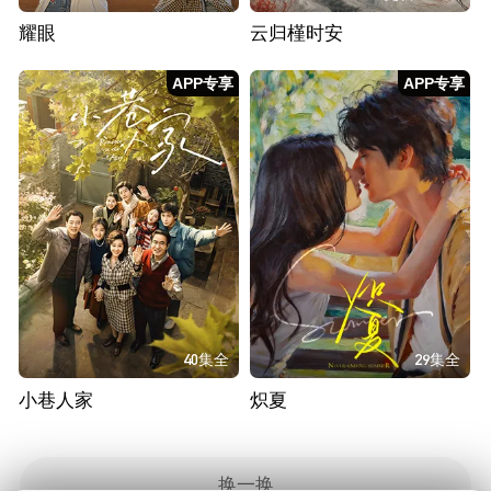
耀眼
云归槿时安
APP专享
APP专享
40集全
29集全
小巷人家
炽夏
换一换