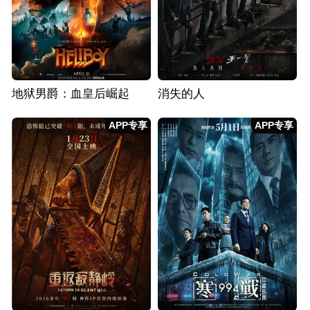
地狱男爵：血皇后崛起
消失的人
APP专享
APP专享