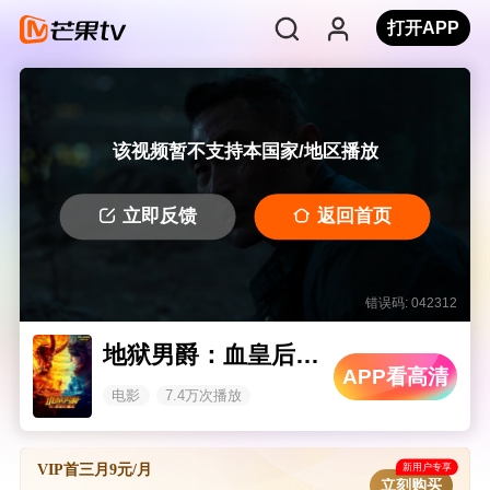
打开APP
该视频暂不支持本国家/地区播放
立即反馈
返回首页
错误码: 042312
地狱男爵：血皇后崛起 普通话版
APP看高清
电影
7.4万次播放
新用户专享
VIP首三月9元/月
立刻购买