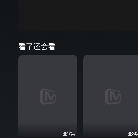
00:00
弹
看了还会看
全10集
全24