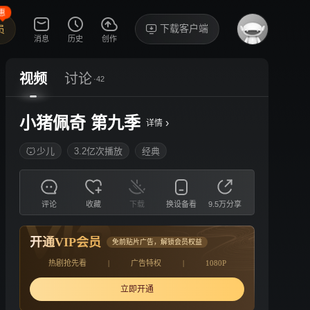
惠
下载客户端
员
消息
历史
创作
视频
讨论
·42
小猪佩奇 第九季
›
详情
少儿
3.2亿次播放
经典
评论
收藏
下载
换设备看
9.5万分享
开通VIP会员
免前贴片广告，解锁会员权益
热剧抢先看
|
广告特权
|
1080P
立即开通