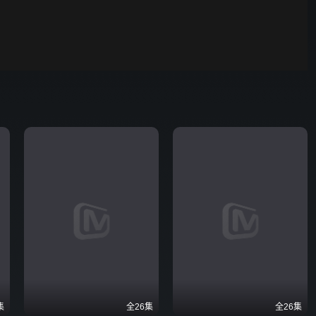
00:01
自动
倍速
发射
集
全26集
全26集