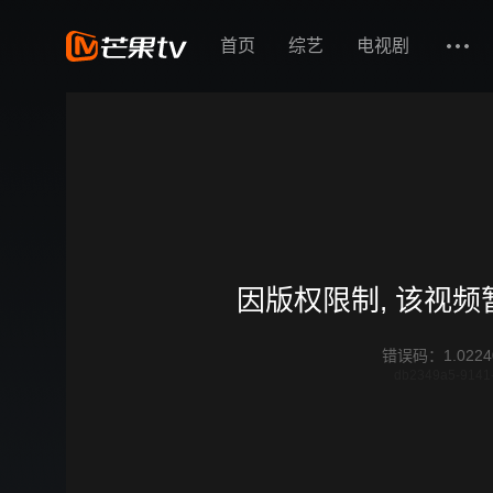
首页
综艺
电视剧
因版权限制, 该视
错误码
：
1.0224
db2349a5-9141-