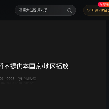
限时特
御廷谣
开通VIP会
歌手2026
你好，星期六
中餐厅·南洋拾光季
快乐老家
野狗骨头
频暂不提供本国家/地区播放
忙忙碌碌寻宝藏2
01.40005
立即反馈
4b7f-9335-4ad83edfe52f
我们的宿舍·归心季
爸爸当家 第五季