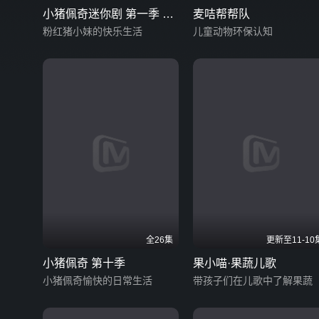
小猪佩奇迷你剧 第一季 英
麦咭帮帮队
文版
粉红猪小妹的快乐生活
儿童动物环保认知
全26集
更新至11-10
小猪佩奇 第十季
果小喵·果蔬儿歌
小猪佩奇愉快的日常生活
带孩子们在儿歌中了解果蔬