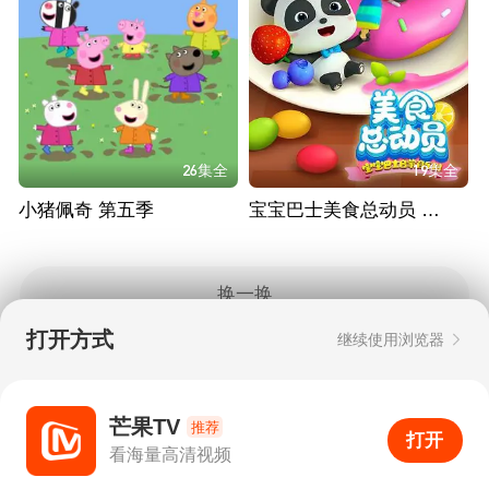
26集全
19集全
小猪佩奇 第五季
宝宝巴士美食总动员 第一季
换一换
打开方式
继续使用浏览器
Copyright © 2006-2026 mgtv.com All Rights
Reserved
互联网出版许可证：新出网证（湘）字08号
芒果TV
推荐
打开
APP
50
看海量高清视频
打开APP
超清画质
评论
下载
分享