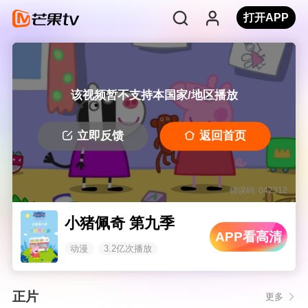
打开APP
该视频暂不支持本国家/地区播放
立即反馈
返回首页
错误码: 042312
小猪佩奇 第九季
APP看高清
动漫
3.2亿次播放
正片
更多