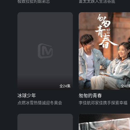
极致拉扯的姐弟恋
富太太跌入生活谷底
全24集
全40
冰球少年
匆匆的青春
点燃冰雪热情诚迎冬奥会
李佳航邓家佳携手探索幸福