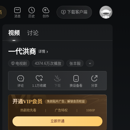
下载客户端
员
消息
历史
创作
视频
讨论
一代洪商
›
详情
电视剧
4374.6万次播放
张丰毅
评论
1.1万收藏
下载
换设备看
分享
开通VIP会员
免前贴片广告，解锁会员权益
热剧抢先看
|
广告特权
|
1080P
立即开通