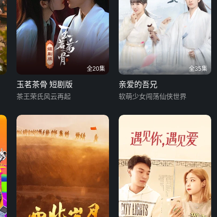
集
全20集
全35集
玉茗茶骨 短剧版
亲爱的吾兄
茶王荣氏风云再起
软萌少女闯荡仙侠世界