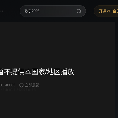
歌手2026
开通VIP会
你好，星期六
中餐厅·南洋拾光季
快乐老家
野狗骨头
忙忙碌碌寻宝藏2
频暂不提供本国家/地区播放
我们的宿舍·归心季
01.40005
立即反馈
48cb-bfa1-242077fcb72f
爸爸当家 第五季
密室大逃脱 第八季