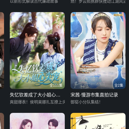
以新形式解读古代廉政故事
燃！罗云熙携群侠搅动江湖风云
集
全111集
全2集
失忆钦差成了大小姐心尖
宋茜·慢游市集直拍记录
宠
爽甜爆表！侯明昊娜扎互撩上头
御窑小分队集结！