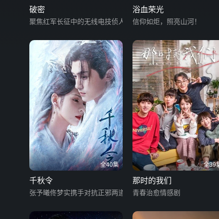
破密
浴血荣光
聚焦红军长征中的无线电技侦人员
信仰如炬，照亮山河！
全40集
全39
千秋令
那时的我们
张予曦佟梦实携手对抗正邪两道
青春治愈情感剧