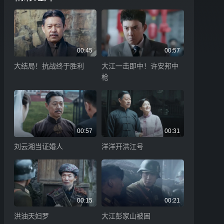
00:45
00:57
大结局！抗战终于胜利
大江一击即中！许安邦中
枪
00:57
00:31
刘云湘当证婚人
洋洋开洪江号
00:15
00:21
洪油天妇罗
大江彭家山被困