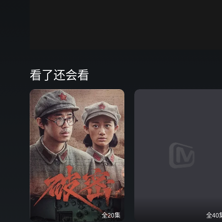
00:00
弹
看了还会看
全20集
全40