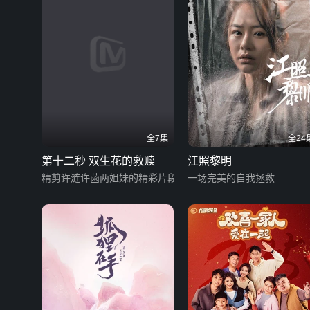
全7集
全24
第十二秒 双生花的救赎
江照黎明
精剪许涟许菡两姐妹的精彩片段
一场完美的自我拯救