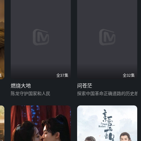
集
全37集
全32集
燃烧大地
问苍茫
陈龙守护国家和人民
探索中国革命正确道路的历史故