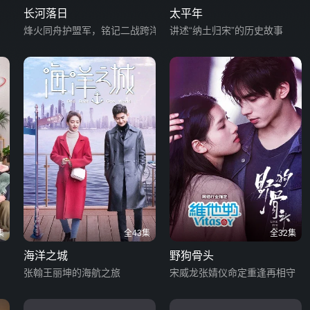
长河落日
太平年
烽火同舟护盟军，铭记二战跨洋情义
讲述“纳土归宋”的历史故事
集
全43集
全32集
海洋之城
野狗骨头
张翰王丽坤的海航之旅
宋威龙张婧仪命定重逢再相守