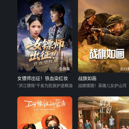
全30集
全33
女镖师出征！铁血染红妆
战旗如画
“洪江镖局”千金为民族护送桐油
战旗猎猎！英雄儿女护山河