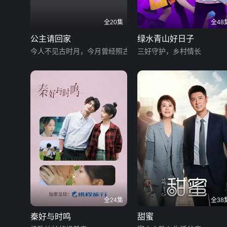
全20集
全48
公主请回家
绿水青山好日子
今人不见古时月，今月曾经照古人
三好守护，乡村情长
全24集
全38
秦好与时鸣
甜蜜