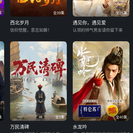
集
全39集
全26集
西北岁月
遇见你，遇见爱
信仰觉醒，意志如磐！
认领的帅气男友请你留下来
集
全3集
全40集
万民清碑
水龙吟