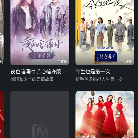
集
全8集
全14集
夜色暗涌时 芳心暗许版
今生也是第一次
御姐和少年的爱情故事
新手爸妈挑战人生第一次