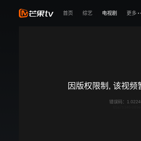
首页
综艺
电视剧
更多
因版权限制, 该视
错误码
：
1.0224
65a7b346-089e-