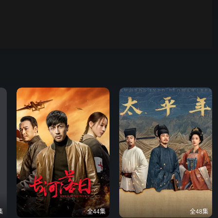
00:01
自动
倍速
发射
集
全44集
全48集