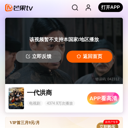
打开APP
该视频暂不支持本国家/地区播放
立即反馈
返回首页
错误码: 042312
一代洪商
APP看高清
电视剧
4374.9万次播放
新用户专享
VIP首三月9元/月
立刻购买