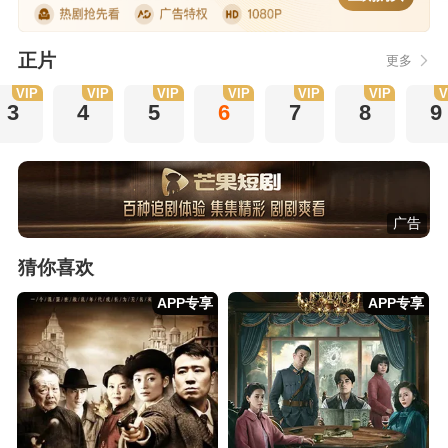
正片
更多
VIP
VIP
VIP
VIP
VIP
VIP
V
3
4
5
6
7
8
9
广告
猜你喜欢
APP专享
APP专享