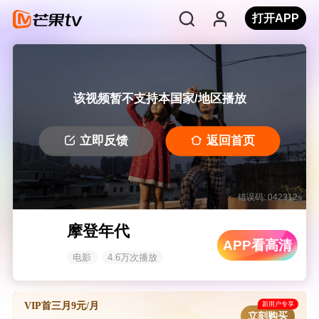
打开APP
该视频暂不支持本国家/地区播放
立即反馈
返回首页
错误码: 042312
摩登年代
APP看高清
电影
4.6万次播放
新用户专享
VIP首三月9元/月
立刻购买