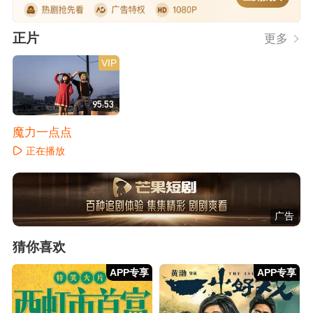
正片
更多
VIP
95:53
魔力一点点
正在播放
广告
猜你喜欢
APP专享
APP专享