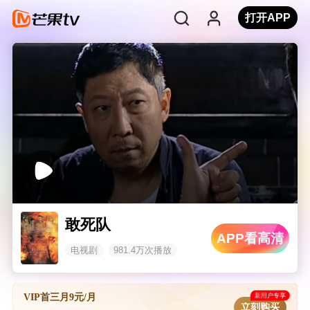
打开APP
敢死队
APP看高清
电视剧
981.4万次播放
新用户专享
VIP首三月9元/月
立刻购买