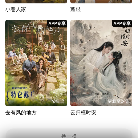
小巷人家
耀眼
APP专享
APP专享
40集全
更新至24集
去有风的地方
云归槿时安
换一换