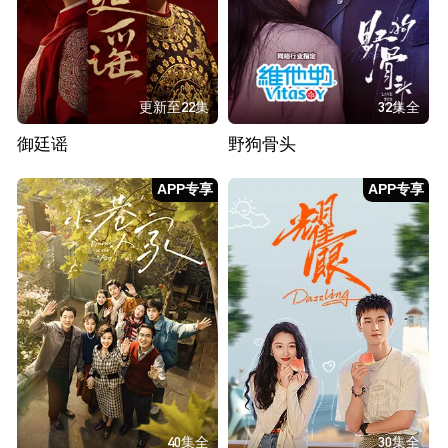
更新至22集
32集全
御廷谣
野狗骨头
APP专享
APP专享
40集全
30集全