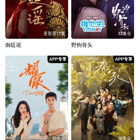
更新至17集
32集全
御廷谣
野狗骨头
APP专享
APP专享
30集全
40集全