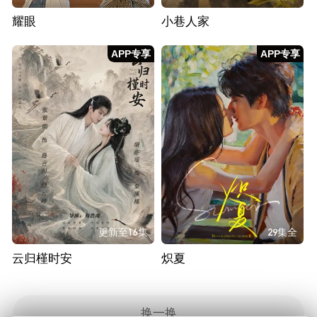
耀眼
小巷人家
APP专享
APP专享
更新至16集
29集全
云归槿时安
炽夏
换一换