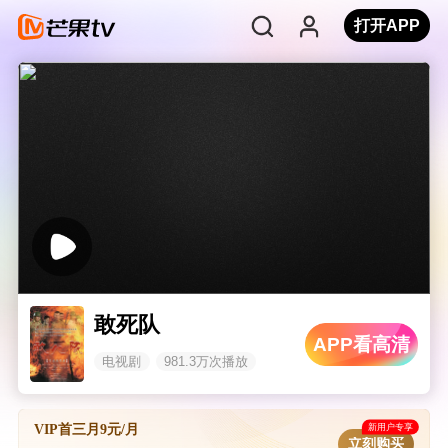
打开APP
敢死队
APP看高清
电视剧
981.3万次播放
新用户专享
VIP首三月9元/月
立刻购买