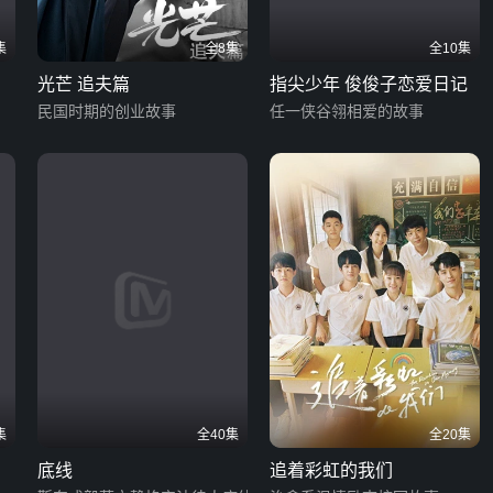
集
全8集
全10集
光芒 追夫篇
指尖少年 俊俊子恋爱日记
民国时期的创业故事
任一侠谷翎相爱的故事
集
全40集
全20集
底线
追着彩虹的我们