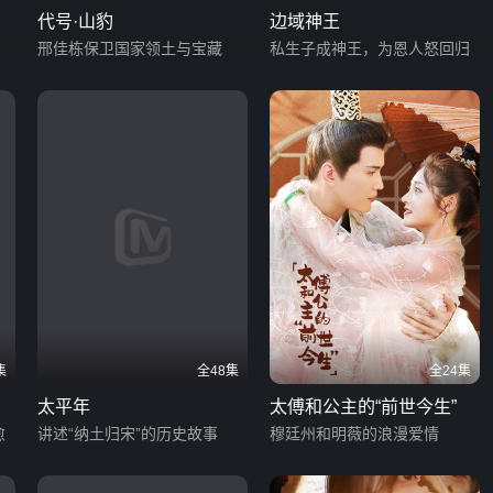
代号·山豹
边域神王
邢佳栋保卫国家领土与宝藏
私生子成神王，为恩人怒回归
集
全48集
全24集
太平年
太傅和公主的“前世今生”
愈
讲述“纳土归宋”的历史故事
穆廷州和明薇的浪漫爱情