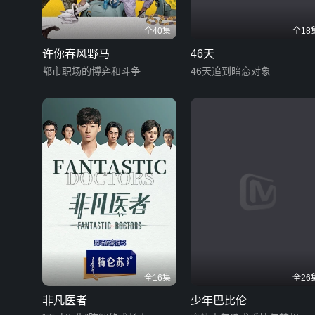
全40集
全18
许你春风野马
46天
都市职场的博弈和斗争
46天追到暗恋对象
全16集
全26
非凡医者
少年巴比伦