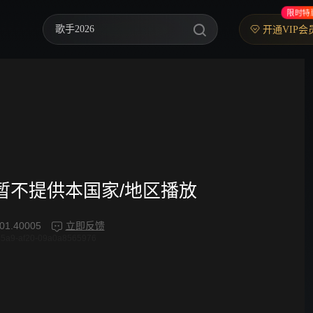
限时特
歌手2026
开通VIP会
你好，星期六
中餐厅·南洋拾光季
快乐老家
野狗骨头
忙忙碌碌寻宝藏2
频暂不提供本国家/地区播放
我们的宿舍·归心季
01.40005
立即反馈
45a9-af20-09a0a8565976
爸爸当家 第五季
密室大逃脱 第八季