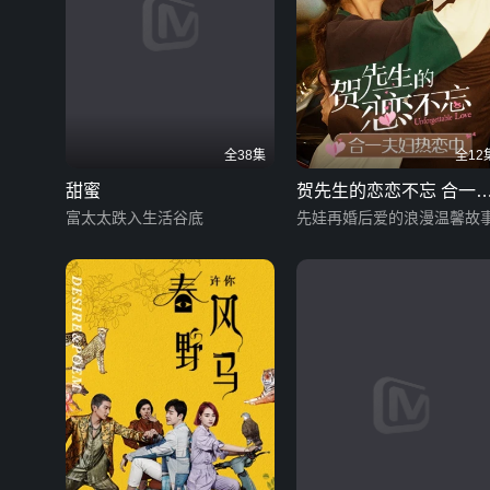
全38集
全12
甜蜜
贺先生的恋恋不忘 合一
富太太跌入生活谷底
妇热恋中
先娃再婚后爱的浪漫温馨故