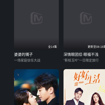
全14集
更新至08-16
婆婆的镯子
深情眼团综·眼福不浅
一场家庭信任大战
“靳枝玉叶”一日限定旅行