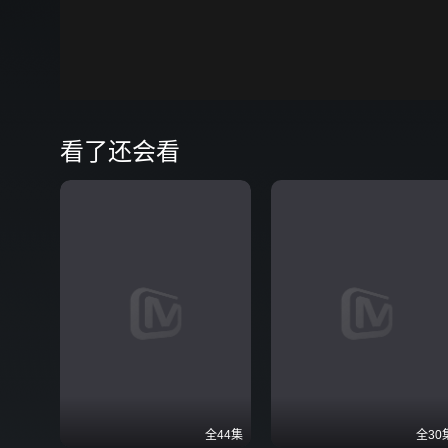
00:00
弹
看了还会看
全44集
全30