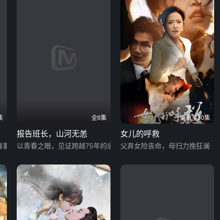
集
全8集
更新至30集
报告班长，山河无恙
女儿的呼救
趣事
以青春之眼，见证跨越75年的承诺
父弃女险丧命，母归力挽狂澜