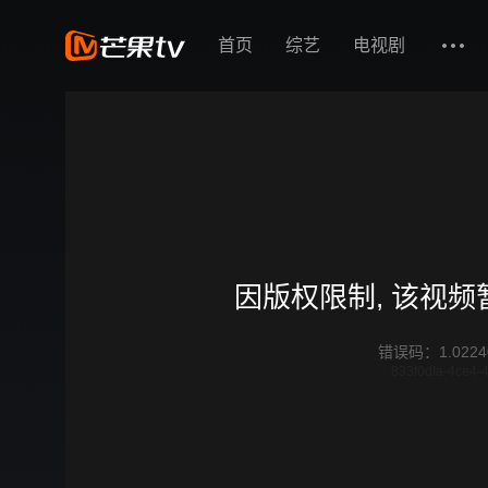
首页
综艺
电视剧
因版权限制, 该视
错误码
：
1.0224
833f0dfa-4ce4-