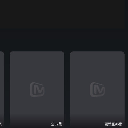
00:01
自动
倍速
发射
集
全32集
更新至96集