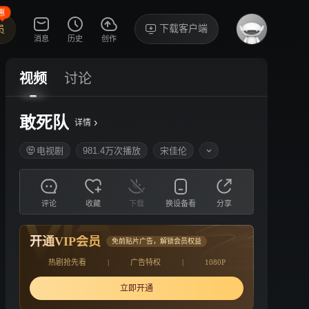
惠
下载客户端
员
消息
历史
创作
视频
讨论
敢死队
›
详情
电视剧
981.4万次播放
宋佳伦
评论
收藏
下载
换设备看
分享
开通VIP会员
免前贴片广告，解锁会员权益
热剧抢先看
|
广告特权
|
1080P
立即开通