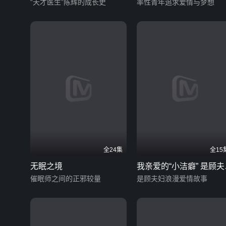
“天才医生”陈辉的成长史
率性青年追求爱情与梦想
全24集
全15
无眠之境
我亲爱的“小洁癖” 是顾夫妇
催眠师之间的正邪较量
速看版
是顾夫妇浪漫爱情故事