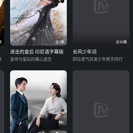
集
全3集
全30集
夫
进击的皇后 印尼语字幕版
长风少年词
事
皇帝与皇后的痛心虐恋
四位意气风发少年携手同行