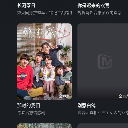
长河落日
你是迟来的欢喜
烽火同舟护盟军，铭记二战跨洋情义
魏哲鸣郑合惠子双向暗恋
全39集
全12
那时的我们
别惹白鸽
青春治愈情感剧
谎言vs真相？三个女人的互