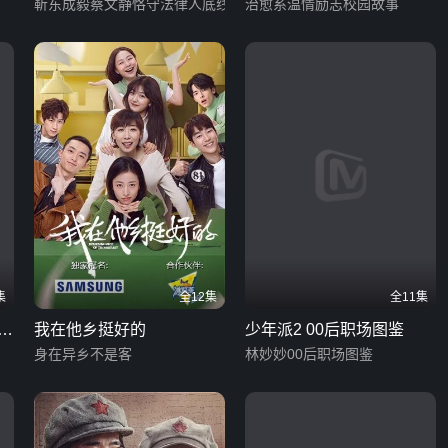
靳东成毅蔡文静恪守法律人底线
治愈系温情励志校园故事
集
全12集
全11集
我在他乡挺好的
少年派2 00后职场图鉴
身在异乡不是客
林妙妙00后职场图鉴