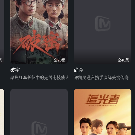
集
全20集
全40集
破密
尚食
聚焦红军长征中的无线电技侦人员
许凯吴谨言携手演绎美食传奇