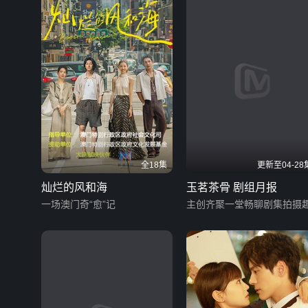
全18集
更新至04-28
灿烂的风和海
玉茗茶骨 剧组月报
一场澳门奇“愈”记
主创齐聚一堂畅聊剧集拍摄