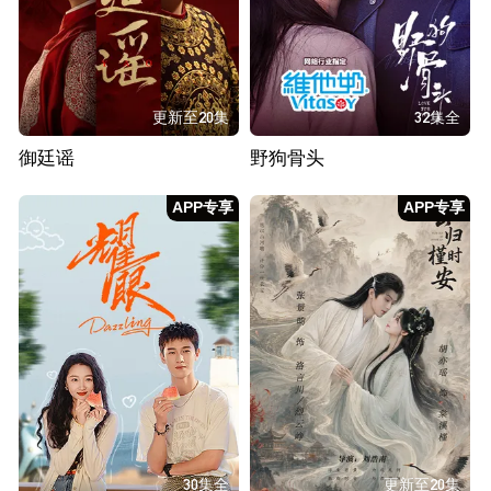
更新至20集
32集全
御廷谣
野狗骨头
APP专享
APP专享
30集全
更新至20集