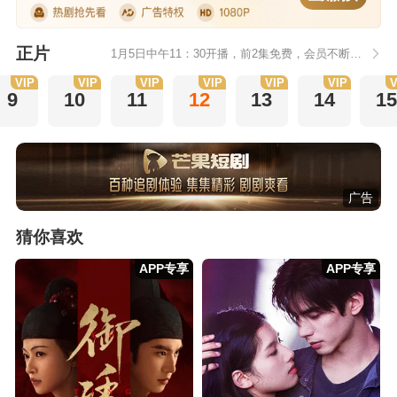
正片
1月5日中午11：30开播，前2集免费，会员不断更每天更新2集
VIP
VIP
VIP
VIP
VIP
VIP
V
9
10
11
12
13
14
1
广告
猜你喜欢
APP专享
APP专享