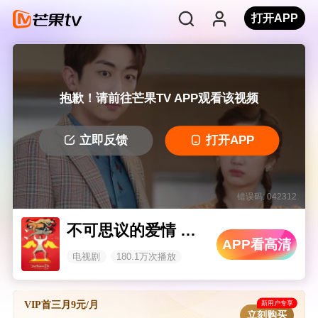
打开APP
抱歉！请前往芒果TV APP观看该视频
立即反馈
打开APP
错误码: 042312
不可思议的爱情 下饭版
APP看高清
电视剧
180.1万次播放
新用户专享
VIP首三月9元/月
立刻购买