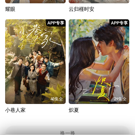
耀眼
云归槿时安
APP专享
APP专享
40集全
29集全
小巷人家
炽夏
换一换