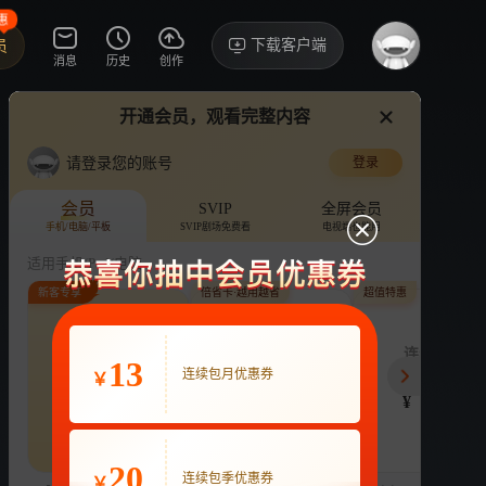
惠
下载客户端
员
消息
历史
创作
开通会员，观看完整内容
视频
讨论
请登录您的账号
登录
幸福二重奏 TV版
›
详情
会员
SVIP
全屏会员
手机/电脑/平板
SVIP剧场免费看
电视端也能用
电视剧
419.8万次播放
殷桃
适用手机/Pad/电脑
新客专享
倍省卡·越用越省
超值特惠
评论
收藏
下载
换设备看
分享
连续包月
月付最低至
连续包季
13
22
连续包月优惠券
3.9
63
开通VIP会员
￥
免前贴片广告，解锁会员权益
¥
¥
¥
热剧抢先看
|
广告特权
|
1080P
22
立即开通
20
连续包季优惠券
￥