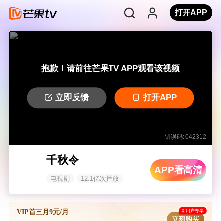
打开APP
抱歉！请前往芒果TV APP观看该视频
立即反馈
打开APP
错误码: 042312
千秋令
APP看高清
电视剧
12.1亿次播放
新用户专享
VIP首三月9元/月
立刻购买