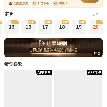
正片
更多
P
VIP
VIP
VIP
VIP
VIP
VIP
15
16
17
18
19
20
广告
猜你喜欢
APP专享
APP专享