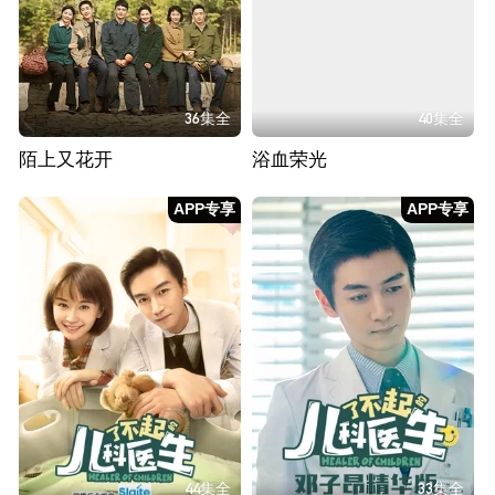
36集全
40集全
陌上又花开
浴血荣光
APP专享
APP专享
44集全
33集全