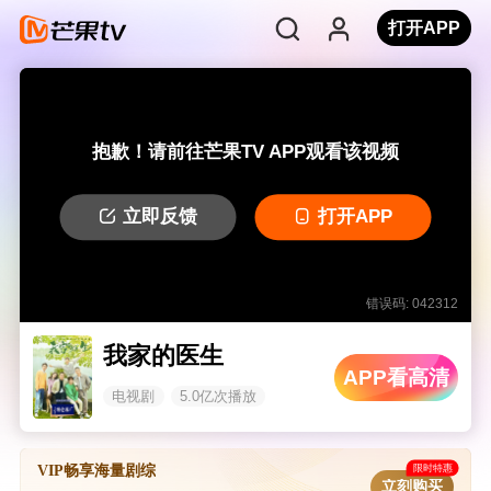
打开APP
抱歉！请前往芒果TV APP观看该视频
立即反馈
打开APP
错误码: 042312
我家的医生
APP看高清
电视剧
5.0亿次播放
限时特惠
VIP畅享海量剧综
立刻购买