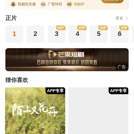
正片
更多
VIP
VIP
VIP
VIP
1
2
3
4
5
6
广告
猜你喜欢
APP专享
APP专享