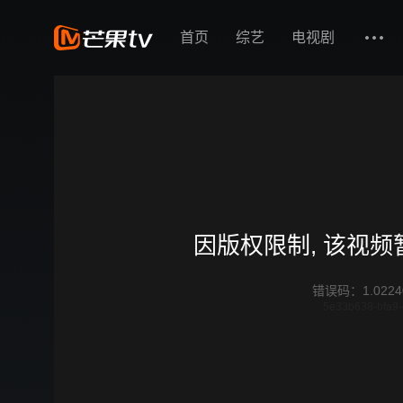
首页
综艺
电视剧
因版权限制, 该视
错误码
：
1.0224
5e33b638-bfa9-