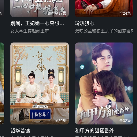
集
更新至97集
全24集
别闹，王妃她一心只想搞
玲珑狼心
事业
女大学生穿越闹王府
双魂公主和狼王之子的甜宠蜜恋
集
全30集
全32集
韶华若锦
和甲方的甜蜜番外