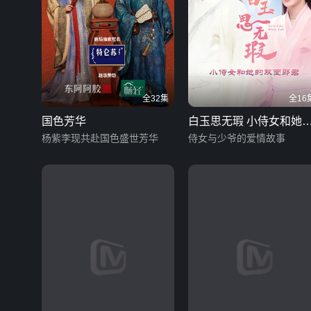
全32集
全16
国色芳华
白玉思无瑕 小侍女和她
杨紫李现共赴国色盛世芳华
双面郎君
侍女与少爷的爱情故事