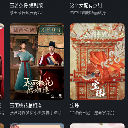
玉茗茶骨 短剧版
这个女配有点甜
茶王荣氏风云再起
书中红颜的华丽转身
集
全36集
版
玉面桃花总相逢
宝珠
蜜恋
张含韵佟梦实小夫妻携手进阶
宝珠嵌玉冠！逆命掌浮沉