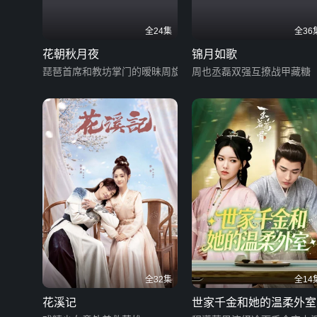
全24集
全36
花朝秋月夜
锦月如歌
琵琶首席和教坊掌门的暧昧周旋
周也丞磊双强互撩战甲藏糖
全32集
全14
花溪记
世家千金和她的温柔外室