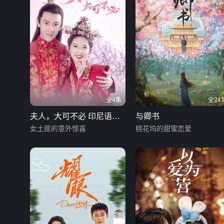
全4集
全24
夫人，大可不必 印尼语字
与卿书
幕版
女土匪的意外惊喜
桃花坞的甜蜜恋爱