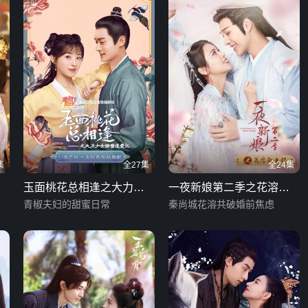
集
全27集
全24集
玉面桃花总相逢之大力少
一夜新娘第二季之花溶驭
女娇蛮追爱记
青椒夫妇的甜蜜日常
夫记
秦尚城花溶共破婚前焦虑