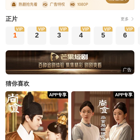
正片
更多
VIP
VIP
VIP
VIP
VIP
VIP
1
2
3
4
5
6
广告
猜你喜欢
APP专享
APP专享