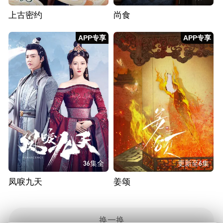
上古密约
尚食
APP专享
APP专享
36集全
更新至6集
凤唳九天
姜颂
换一换