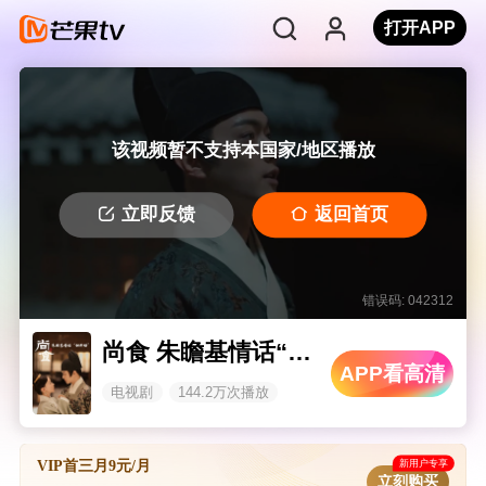
打开APP
该视频暂不支持本国家/地区播放
立即反馈
返回首页
错误码: 042312
尚食 朱瞻基情话“甜剧场”
APP看高清
电视剧
144.2万次播放
新用户专享
VIP首三月9元/月
立刻购买