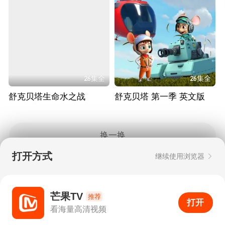
26集全
26集全
舒克贝塔生命水之战
舒克贝塔 第一季 英文版
换一换
打开方式
继续使用浏览器
Copyright © 2006-2026 mgtv.com All Rights
Reserved
互联网出版许可证：新出网证（湘）字08号
芒果TV
推荐
打开
APP
1
看海量高清视频
打开APP
超清画质
评论
下载
分享