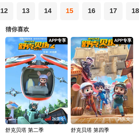
12
13
14
15
16
17
18
猜你喜欢
APP专享
APP专享
26集全
26集全
舒克贝塔 第二季
舒克贝塔 第四季