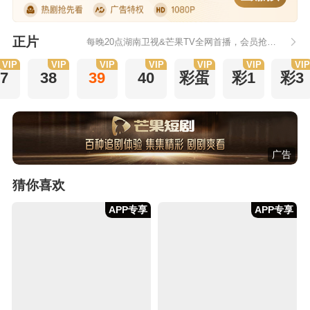
正片
每晚20点湖南卫视&芒果TV全网首播，会员抢先看6集
VIP
VIP
VIP
VIP
VIP
VIP
VI
7
38
39
40
彩蛋
彩1
彩3
广告
猜你喜欢
APP专享
APP专享