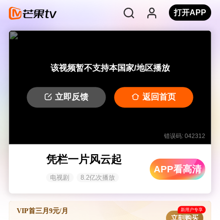
打开APP
该视频暂不支持本国家/地区播放
立即反馈
返回首页
错误码: 042312
凭栏一片风云起
APP看高清
电视剧
8.2亿次播放
新用户专享
VIP首三月9元/月
立刻购买