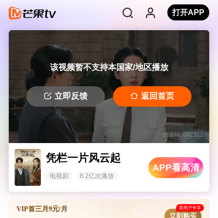
打开APP
该视频暂不支持本国家/地区播放
立即反馈
返回首页
错误码: 042312
凭栏一片风云起
APP看高清
电视剧
8.2亿次播放
新用户专享
VIP首三月9元/月
立刻购买