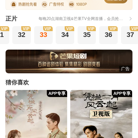
正片
每晚20点湖南卫视&芒果TV全网首播，会员抢先看6集
VIP
VIP
VIP
VIP
VIP
VIP
VI
1
32
33
34
35
36
37
广告
猜你喜欢
APP专享
APP专享