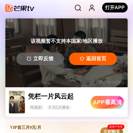
打开APP
该视频暂不支持本国家/地区播放
立即反馈
返回首页
错误码: 042312
凭栏一片风云起
APP看高清
电视剧
8.2亿次播放
新用户专享
VIP首三月9元/月
立刻购买