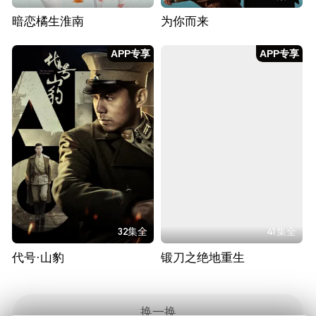
暗恋橘生淮南
为你而来
APP专享
APP专享
32集全
41集全
代号·山豹
锻刀之绝地重生
换一换