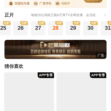
正片
每晚20点湖南卫视&芒果TV全网首播，会员抢先看6集
VIP
VIP
VIP
VIP
VIP
VIP
V
25
26
27
28
29
30
31
广告
猜你喜欢
APP专享
APP专享