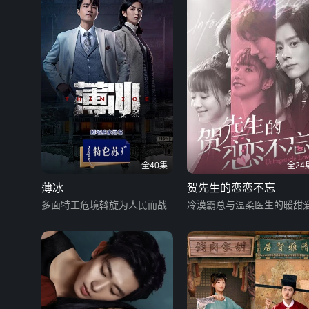
全40集
全24
薄冰
贺先生的恋恋不忘
多面特工危境斡旋为人民而战
冷漠霸总与温柔医生的暖甜