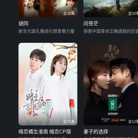
全36集
全32
胡同
问苍茫
新生代面孔集结引燃青春力量
探索中国革命正确道路的历
全25集
全12
暗恋橘生淮南 暗恋CP版
妻子的选择