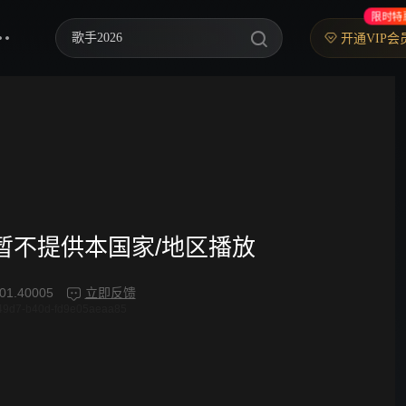
限时特
歌手2026
开通VIP会
你好，星期六
中餐厅·南洋拾光季
快乐老家
野狗骨头
忙忙碌碌寻宝藏2
频暂不提供本国家/地区播放
我们的宿舍·归心季
01.40005
立即反馈
49d7-b40d-fd9e05aeaa85
爸爸当家 第五季
密室大逃脱 第八季