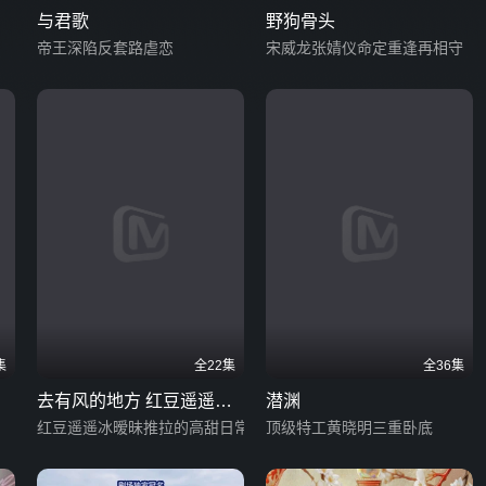
与君歌
野狗骨头
帝王深陷反套路虐恋
宋威龙张婧仪命定重逢再相守
集
全22集
全36集
去有风的地方 红豆遥遥冰
潜渊
日常篇
红豆遥遥冰暧昧推拉的高甜日常
顶级特工黄晓明三重卧底