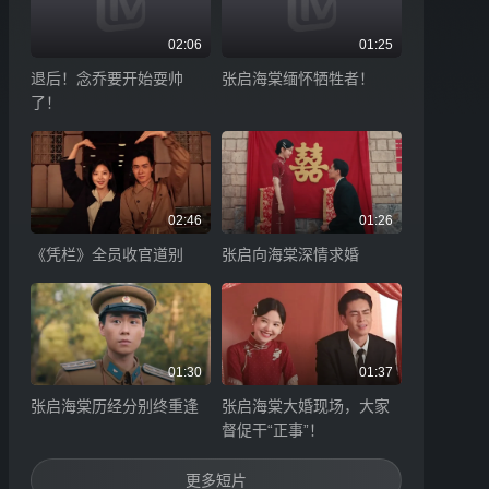
02:06
01:25
退后！念乔要开始耍帅
张启海棠缅怀牺牲者！
了！
02:46
01:26
《凭栏》全员收官道别
张启向海棠深情求婚
01:30
01:37
张启海棠历经分别终重逢
张启海棠大婚现场，大家
督促干“正事”！
更多短片