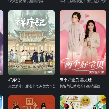
爱记
“双A恋爱”会员精编内容
斗不过穿越女配？重生逆天改命
集
全20集
更新至10集
祥序记
两个好宝贝 英文版
文武兼修！后进书斋评优大作战
机智萌娃助攻爸妈破镜重圆