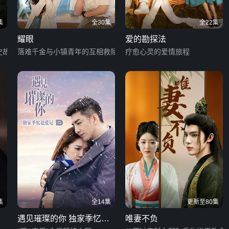
集
全30集
全22集
耀眼
爱的勘探法
史故事
落难千金与小镇青年的互相救赎
疗愈心灵的爱情旅程
集
全14集
更新至80集
遇见璀璨的你 独家季忆追
唯妻不负