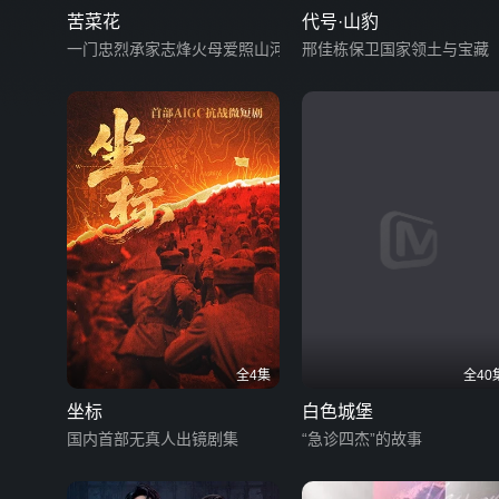
苦菜花
代号·山豹
一门忠烈承家志烽火母爱照山河
邢佳栋保卫国家领土与宝藏
全4集
全40
坐标
白色城堡
国内首部无真人出镜剧集
“急诊四杰”的故事