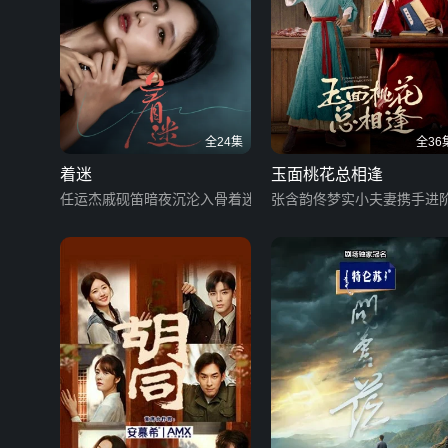
全24集
全36
着迷
玉面桃花总相逢
任运杰戚砚笛暗夜沉沦入骨着迷
张含韵佟梦实小夫妻携手进