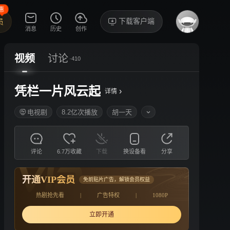
惠
下载客户端
员
消息
历史
创作
视频
讨论
·410
凭栏一片风云起
›
详情
电视剧
8.2亿次播放
胡一天
评论
6.7万收藏
下载
换设备看
分享
开通VIP会员
免前贴片广告，解锁会员权益
热剧抢先看
|
广告特权
|
1080P
立即开通