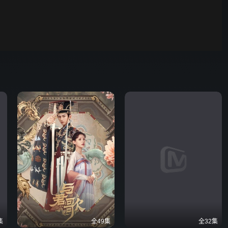
00:01
自动
倍速
发射
集
全49集
全32集