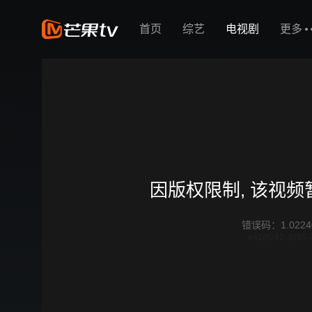
首页
综艺
电视剧
更多
因版权限制, 该视
错误码
：
1.0224
e416f242-3095-