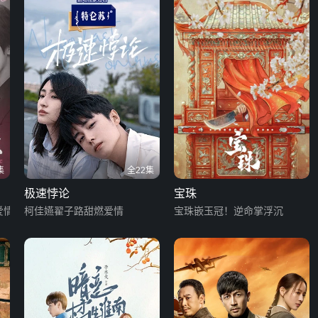
集
全22集
极速悖论
宝珠
爱情
柯佳嬿翟子路甜燃爱情
宝珠嵌玉冠！逆命掌浮沉