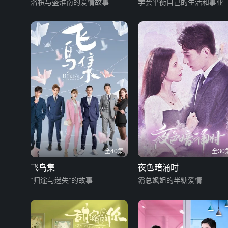
洛枳与盛淮南的爱情故事
学会平衡自己的生活和事业
全40集
全30
飞鸟集
夜色暗涌时
“归途与迷失”的故事
霸总飒姐的半糖爱情