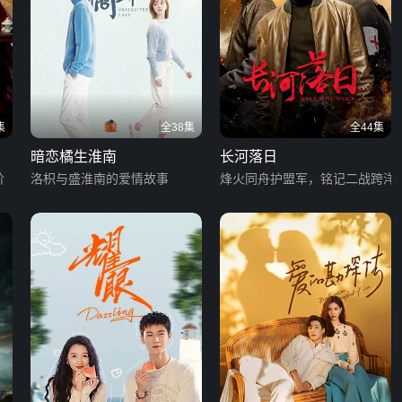
集
全38集
全44集
暗恋橘生淮南
长河落日
阶
洛枳与盛淮南的爱情故事
烽火同舟护盟军，铭记二战跨洋