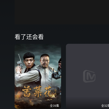
00:00
弹
看了还会看
全39集
全32