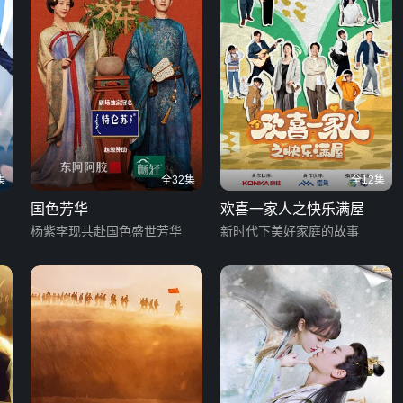
集
全32集
全12集
国色芳华
欢喜一家人之快乐满屋
杨紫李现共赴国色盛世芳华
新时代下美好家庭的故事