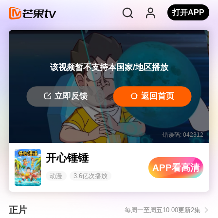
打开APP
该视频暂不支持本国家/地区播放
立即反馈
返回首页
错误码: 042312
开心锤锤
APP看高清
动漫
3.6亿次播放
正片
每周一至周五10:00更新2集