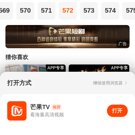
569
570
571
572
573
574
57
广告
猜你喜欢
APP专享
APP专享
打开方式
继续使用浏览器
芒果TV
推荐
打开
APP
0
看海量高清视频
打开APP
超清画质
评论
下载
分享