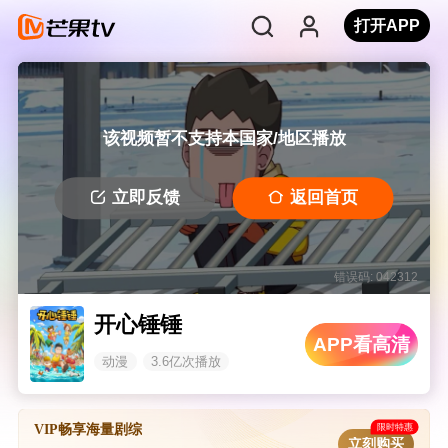
打开APP
该视频暂不支持本国家/地区播放
立即反馈
返回首页
错误码: 042312
开心锤锤
APP看高清
动漫
3.6亿次播放
限时特惠
VIP畅享海量剧综
立刻购买