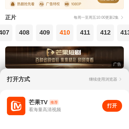
正片
每周一至周五10:00更新2集
407
408
409
410
411
412
41
广告
打开方式
继续使用浏览器
Copyright © 2006-2026 mgtv.com All Rights
Reserved
互联网出版许可证：新出网证（湘）字08号
芒果TV
推荐
打开
APP
0
看海量高清视频
打开APP
超清画质
评论
下载
分享