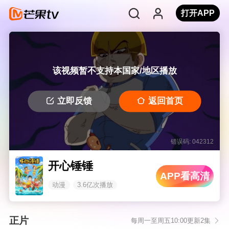
打开APP
该视频暂不支持本国家/地区播放
立即反馈
返回首页
错误码: 042312
开心锤锤
APP看高清
动漫
3.6亿次播放
正片
每周一至周五10:00更新2集