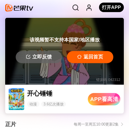
打开APP
该视频暂不支持本国家/地区播放
立即反馈
返回首页
错误码: 042312
开心锤锤
APP看高清
动漫
3.6亿次播放
正片
每周一至周五10:00更新2集