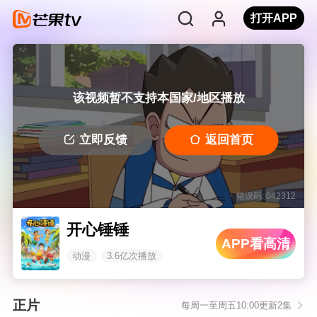
打开APP
该视频暂不支持本国家/地区播放
立即反馈
返回首页
错误码: 042312
开心锤锤
APP看高清
动漫
3.6亿次播放
正片
每周一至周五10:00更新2集