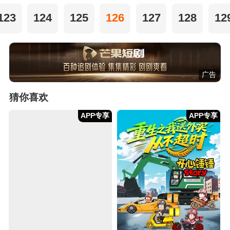
123
124
125
126
127
128
12
广告
猜你喜欢
APP专享
APP专享