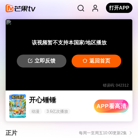
打开APP
该视频暂不支持本国家/地区播放
立即反馈
返回首页
错误码: 042312
开心锤锤
APP看高清
动漫
3.6亿次播放
正片
每周一至周五10:00更新2集