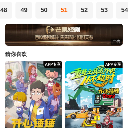
48
49
50
51
52
53
54
广告
猜你喜欢
APP专享
APP专享