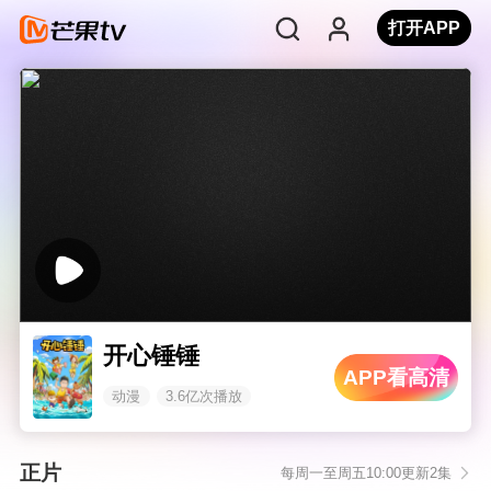
打开APP
开心锤锤
APP看高清
动漫
3.6亿次播放
正片
每周一至周五10:00更新2集