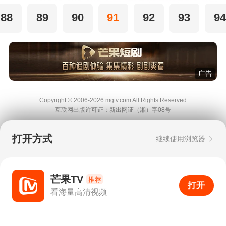
88
89
90
91
92
93
94
广告
Copyright © 2006-2026 mgtv.com All Rights
Reserved
互联网出版许可证：新出网证（湘）字08号
打开方式
继续使用浏览器
芒果TV
推荐
打开
APP
6
看海量高清视频
打开APP
超清画质
评论
下载
分享